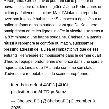
À Bergame, Chelsea avait pourtant fait le plus dur en
ouvrant le score rapidement grâce à Joao Pedro après une
action parfaitement conclue. Mais l’Atalanta a répondu
avec son intensité habituelle : Scamacca a égalisé sur un
ballon traînant dans la surface avant que De Ketelaere,
omniprésent entre les lignes, n’offre la victoire aux siens à
la 83ᵉ minute d’une frappe soudaine. Chelsea n’a jamais
réussi à reprendre le contrôle du match, subissant le
pressing agressif de la Dea et l’impact physique de ses
entrants. Renversée et impuissante dans le dernier quart
d’heure, l’équipe londonienne s’enfonce dans une spirale
inquiétante, tandis que l’Atalanta confirme son statut
d’adversaire redoutable sur la scène européenne.
It ends in defeat.
#CFC
|
#UCL
pic.twitter.com/4fTDgm6qmz
— Chelsea FC (@ChelseaFC)
December 9,
2025