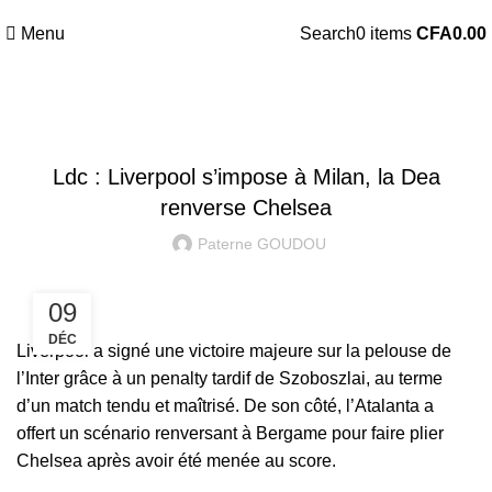
Menu
Search
0
items
CFA
0.00
LIGUE DES CHAMPIONS
Ldc : Liverpool s’impose à Milan, la Dea
renverse Chelsea
Paterne GOUDOU
09
DÉC
Liverpool a signé une victoire majeure sur la pelouse de
l’Inter grâce à un penalty tardif de Szoboszlai, au terme
d’un match tendu et maîtrisé. De son côté, l’Atalanta a
offert un scénario renversant à Bergame pour faire plier
Chelsea après avoir été menée au score.