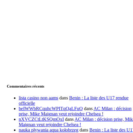
Commentaires récents
lista casino non aams
dans
Benin : La liste des U17 rendue
officielle
beIWWbRCquhcWPITqQaLFuQ
dans
AC Milan : décision
prise, Mike Maignan veut rejoindre Chelsea !
nXVCZCtLtKSQmOxI
dans
AC Milan : décision prise, Mik
Maignan veut rejoindre Chelsea !
nauka pływania aqua kołobrzeg
dans
Benin : La liste des U1