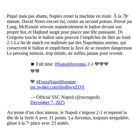
Piqué mais pas abattu, Naples remet la machine en route. À la 78ᵉ
minute, David Neres encore lui, centre au second poteau. Pressé pa
Lang, McKennie renvoie maladroitement le ballon devant son
propre but, et Højlund surgit pour placer une tête puissante. Di
Gregorio touche le ballon sans pouvoir l’empêcher de filer au fond.
2-1.La fin de match est maîtrisée par des Napolitains sereins, qui
conservent le ballon et empêchent la Juve de se montrer dangereuse
Le pressing turinois, trop timide, ne suffira jamais pour revenir.
⏹️ Full time:
#NapoliJuventus
2-1 💙💙💙
💙💙
💙
#ForzaNapoliSempre
pic.twitter.com/rboIhwgZOY
— Official SSC Napoli (@sscnapoli)
December 7, 2025
Au terme d’un choc intense, le Napoli s’impose 2-1 et reprend la
tête de la Serie A avec 31 points. La Juventus, toujours irrégulière,
glisse à la 7ᵉ place avec 23 unités.