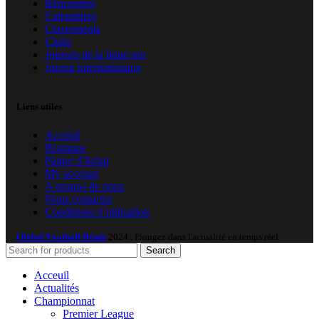
Rencontres
Calendriers
Classements
Clubs
Joueurs de la ligue pro
Joueur internationaux
Liens utiles
Acceuil
Boutique
Panier d’âchat
My account
A propos de nous
Nous contacter
Conditions d’utilisation
Global Football Bénin
2024 . Plongez dans l'actualité en temps réel
Search
Acceuil
Actualités
Championnat
Premier League