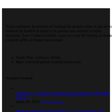
Nous explorons les terrains de football du monde entier et que nous
mettons en lumière le talent et la passion qui animent ce sport
universel. Avec Global Football, soyez au cœur de l'action, à chaqu
coup de sifflet, à chaque but marqué.
Sainte Rita, Cotonou, Bénin
Mail: contact@global-football-benin.com
Actualités Football
Zidane : « J’ai passé ces quatre ou cinq années à attendre ce
jour-là »
juillet 28, 2026
No Comments
Drame : Jayden Adams décède à 25 ans, le football sud-