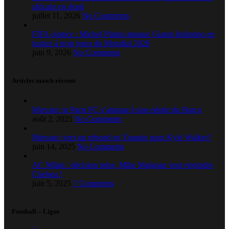
africain en deuil
juillet 11, 2026
No Comments
FIFA-Justice : Michel Platini attaque Gianni Infantino en
justice à trois jours du Mondial 2026
juin 9, 2026
No Comments
Articles match récents
Mercato: le Paris FC s’attaque à une pépite du Barça
août 2, 2025
No Comments
Mercato: vers un rebond en Turquie pour Kyle Walker?
juin 14, 2025
No Comments
AC Milan : décision prise, Mike Maignan veut rejoindre
Chelsea !
juin 5, 2025
7 Comments
Football – Ligue