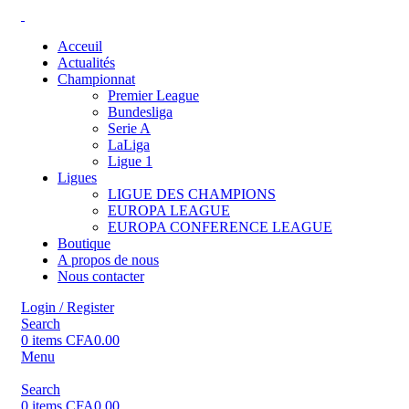
Acceuil
Actualités
Championnat
Premier League
Bundesliga
Serie A
LaLiga
Ligue 1
Ligues
LIGUE DES CHAMPIONS
EUROPA LEAGUE
EUROPA CONFERENCE LEAGUE
Boutique
A propos de nous
Nous contacter
Login / Register
Search
0
items
CFA
0.00
Menu
Search
0
items
CFA
0.00