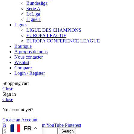
Bundesliga
Serie A
LaLiga
Ligue 1
Ligues
LIGUE DES CHAMPIONS
EUROPA LEAGUE
EUROPA CONFERENCE LEAGUE
Boutique
A propos de nous
Nous contacter
Wishlist
Compare
Login / Register
Shopping cart
Close
Sign in
Close
No account yet?
Create an Account
Facebook
X
Instagram
YouTube
Pinterest
FR
Search