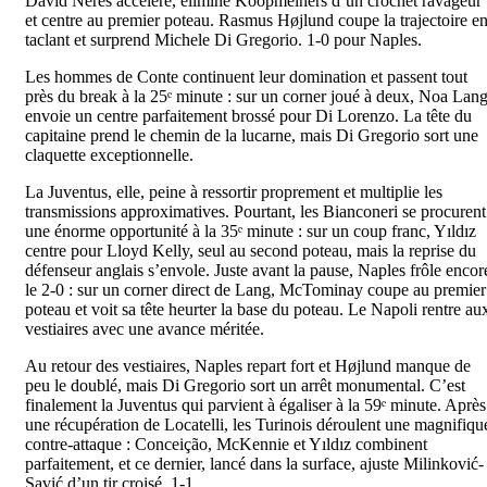
David Neres accélère, élimine Koopmeiners d’un crochet ravageur
et centre au premier poteau. Rasmus Højlund coupe la trajectoire e
taclant et surprend Michele Di Gregorio. 1-0 pour Naples.
Les hommes de Conte continuent leur domination et passent tout
près du break à la 25ᵉ minute : sur un corner joué à deux, Noa Lan
envoie un centre parfaitement brossé pour Di Lorenzo. La tête du
capitaine prend le chemin de la lucarne, mais Di Gregorio sort une
claquette exceptionnelle.
La Juventus, elle, peine à ressortir proprement et multiplie les
transmissions approximatives. Pourtant, les Bianconeri se procurent
une énorme opportunité à la 35ᵉ minute : sur un coup franc, Yıldız
centre pour Lloyd Kelly, seul au second poteau, mais la reprise du
défenseur anglais s’envole. Juste avant la pause, Naples frôle encor
le 2-0 : sur un corner direct de Lang, McTominay coupe au premier
poteau et voit sa tête heurter la base du poteau. Le Napoli rentre au
vestiaires avec une avance méritée.
Au retour des vestiaires, Naples repart fort et Højlund manque de
peu le doublé, mais Di Gregorio sort un arrêt monumental. C’est
finalement la Juventus qui parvient à égaliser à la 59ᵉ minute. Après
une récupération de Locatelli, les Turinois déroulent une magnifiqu
contre-attaque : Conceição, McKennie et Yıldız combinent
parfaitement, et ce dernier, lancé dans la surface, ajuste Milinković-
Savić d’un tir croisé. 1-1.