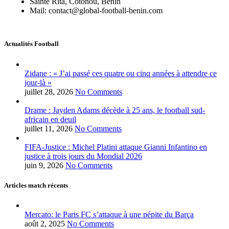
Sainte Rita, Cotonou, Bénin
Mail: contact@global-football-benin.com
Actualités Football
Zidane : « J’ai passé ces quatre ou cinq années à attendre ce
jour-là »
juillet 28, 2026
No Comments
Drame : Jayden Adams décède à 25 ans, le football sud-
africain en deuil
juillet 11, 2026
No Comments
FIFA-Justice : Michel Platini attaque Gianni Infantino en
justice à trois jours du Mondial 2026
juin 9, 2026
No Comments
Articles match récents
Mercato: le Paris FC s’attaque à une pépite du Barça
août 2, 2025
No Comments