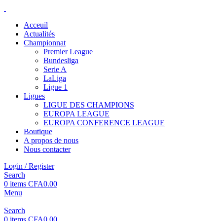
Acceuil
Actualités
Championnat
Premier League
Bundesliga
Serie A
LaLiga
Ligue 1
Ligues
LIGUE DES CHAMPIONS
EUROPA LEAGUE
EUROPA CONFERENCE LEAGUE
Boutique
A propos de nous
Nous contacter
Login / Register
Search
0
items
CFA
0.00
Menu
Search
0
items
CFA
0.00