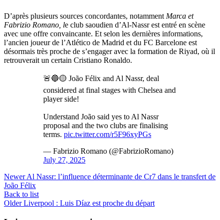
D’après plusieurs sources concordantes, notamment
Marca et
Fabrizio Romano, l
e club saoudien d’Al-Nassr est entré en scène
avec une offre convaincante. Et selon les dernières informations,
l’ancien joueur de l’Atlético de Madrid et du FC Barcelone est
désormais très proche de s’engager avec la formation de Riyad, où il
retrouverait un certain Cristiano Ronaldo.
🚨🔵🟡 João Félix and Al Nassr, deal
considered at final stages with Chelsea and
player side!
Understand João said yes to Al Nassr
proposal and the two clubs are finalising
terms.
pic.twitter.com/r5F96xyPGs
— Fabrizio Romano (@FabrizioRomano)
July 27, 2025
Newer
Al Nassr: l’influence déterminante de Cr7 dans le transfert de
João Félix
Back to list
Older
Liverpool : Luis Díaz est proche du départ