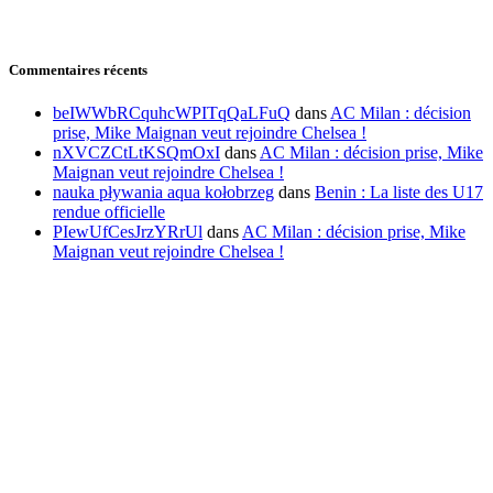
Commentaires récents
beIWWbRCquhcWPITqQaLFuQ
dans
AC Milan : décision
prise, Mike Maignan veut rejoindre Chelsea !
nXVCZCtLtKSQmOxI
dans
AC Milan : décision prise, Mike
Maignan veut rejoindre Chelsea !
nauka pływania aqua kołobrzeg
dans
Benin : La liste des U17
rendue officielle
PIewUfCesJrzYRrUl
dans
AC Milan : décision prise, Mike
Maignan veut rejoindre Chelsea !