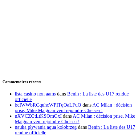
Commentaires récents
lista casino non aams
dans
Benin : La liste des U17 rendue
officielle
beIWWbRCquhcWPITqQaLFuQ
dans
AC Milan : décision
prise, Mike Maignan veut rejoindre Chelsea !
nXVCZCtLtKSQmOxI
dans
AC Milan : décision prise, Mike
Maignan veut rejoindre Chelsea !
nauka pływania aqua kołobrzeg
dans
Benin : La liste des U17
rendue officielle