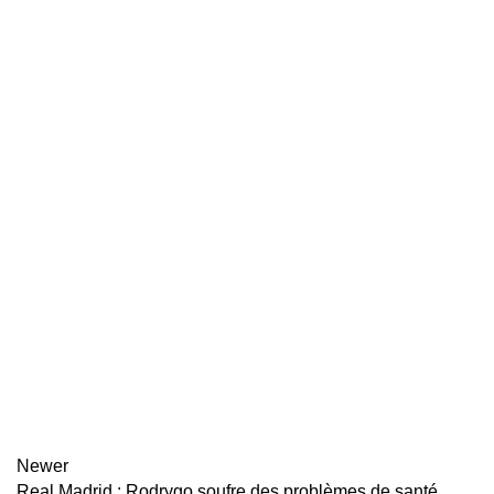
Newer
Real Madrid : Rodrygo soufre des problèmes de santé