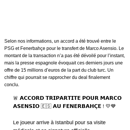
Selon nos informations, un accord a été trouvé entre le
PSG et Fenerbahçe pour le transfert de Marco Asensio. Le
montant de la transaction n’a pas été dévoilé pour l’instant,
mais la presse espagnole évoquait ces derniers jours une
offre de 15 millions d’euros de la part du club turc. Un
chiffre qui pourrait se rapprocher du deal finalement
conclu.
🚨 𝗔𝗖𝗖𝗢𝗥𝗗 𝗧𝗥𝗜𝗣𝗔𝗥𝗧𝗜𝗧𝗘 𝗣𝗢𝗨𝗥 𝗠𝗔𝗥𝗖𝗢
𝗔𝗦𝗘𝗡𝗦𝗜𝗢 🇪🇸 𝗔𝗨 𝗙𝗘𝗡𝗘𝗥𝗕𝗔𝗛𝗖̧𝗘 ! 💛💙
Le joueur arrive à Istanbul pour sa visite