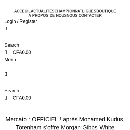
0
0
ACCEUIL
ACTUALITÉS
CHAMPIONNAT
LIGUES
BOUTIQUE
A PROPOS DE NOUS
NOUS CONTACTER
Login / Register
Search
CFA
0.00
Menu
Search
CFA
0.00
PREMIER LEAGUE
Mercato : OFFICIEL ! après Mohamed Kudus,
Totenham s’offre Morgan Gibbs-White