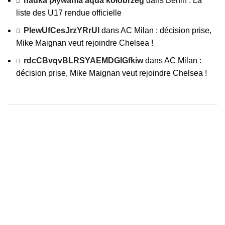
nauka pływania aqua kołobrzeg
dans
Benin : La
liste des U17 rendue officielle
PIewUfCesJrzYRrUl
dans
AC Milan : décision prise,
Mike Maignan veut rejoindre Chelsea !
rdcCBvqvBLRSYAEMDGIGfkiw
dans
AC Milan :
décision prise, Mike Maignan veut rejoindre Chelsea !