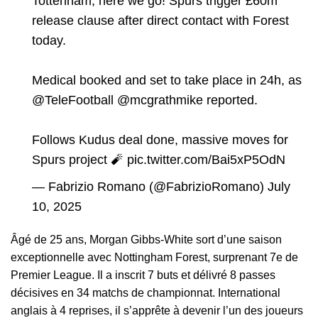
Tottenham, here we go! Spurs trigger £60m
release clause after direct contact with Forest
today.
Medical booked and set to take place in 24h, as
@TeleFootball
@mcgrathmike
reported.
Follows Kudus deal done, massive moves for
Spurs project 🧨
pic.twitter.com/Bai5xP5OdN
— Fabrizio Romano (@FabrizioRomano)
July
10, 2025
Âgé de 25 ans, Morgan Gibbs-White sort d’une saison
exceptionnelle avec Nottingham Forest, surprenant 7e de
Premier League. Il a inscrit 7 buts et délivré 8 passes
décisives en 34 matchs de championnat. International
anglais à 4 reprises, il s’apprête à devenir l’un des joueurs