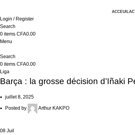
ACCEUIL
AC
Login / Register
Search
0
items
CFA
0.00
Menu
Search
0
items
CFA
0.00
Liga
Barça : la grosse décision d’Iñaki 
juillet 8, 2025
Posted by
Arthur KAKPO
08
Juil