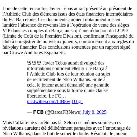
Lors de cette rencontre, Javier Tebas aurait présenté au président de
l’Athletic Club des éléments issus des états financiers intermédiaires
du FC Barcelone. Ces documents auraient notamment mis en
lumière l’absence de revenus liés à l’opération de vente des sièges
VIP dans les comptes du Barça, ainsi qu’une réduction du LCPD
(Limite de Coût de la Première Division), confirmant l’incapacité du
club à enregistrer de nouveaux joueurs, conformément aux règles du
fair-play financier. Des conclusions soutenues par un rapport signé
par Crowe Auditores España SL.
🚨🚨🚨 Javier Tebas aurait divulgué des
informations confidentielles sur le Barça à
l’Athletic Club lors de leur réunion au sujet
de recrutement de Nico Williams. Suite à
cela, le joueur aurait demandé une garantie
supplémentaire sous la forme d'une clause
libératoire. Le FC…
pic.twitter.com/LtB8wjDTg1
— 𝗙𝗖𝗕 (@BarcaFRNews)
July 8, 2025
Mais l’affaire ne s’arrête pas là. Selon ces mêmes sources, ces
révélations auraient été délibérément partagées avec l’entourage de
Nico Williams, dans le but de semer le doute. Résultat : le joueur