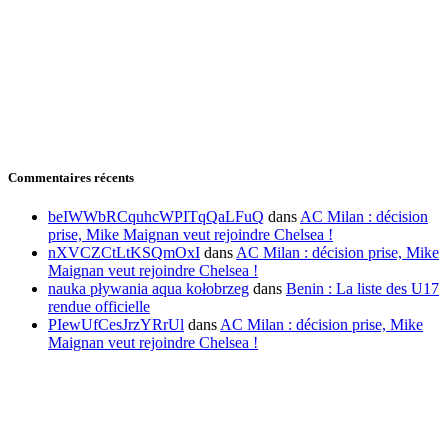
Commentaires récents
beIWWbRCquhcWPITqQaLFuQ
dans
AC Milan : décision
prise, Mike Maignan veut rejoindre Chelsea !
nXVCZCtLtKSQmOxI
dans
AC Milan : décision prise, Mike
Maignan veut rejoindre Chelsea !
nauka pływania aqua kołobrzeg
dans
Benin : La liste des U17
rendue officielle
PIewUfCesJrzYRrUl
dans
AC Milan : décision prise, Mike
Maignan veut rejoindre Chelsea !