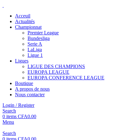
Acceuil
Actualités
Championnat
Premier League
Bundesliga
Serie A
LaLiga
Ligue 1
Ligues
LIGUE DES CHAMPIONS
EUROPA LEAGUE
EUROPA CONFERENCE LEAGUE
Boutique
A propos de nous
Nous contacter
Login / Register
Search
0
items
CFA
0.00
Menu
Search
0
items
CFA
0.00