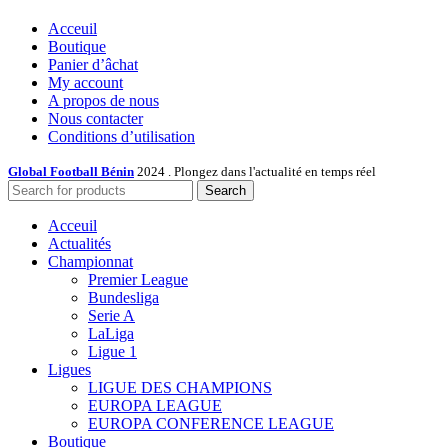
Acceuil
Boutique
Panier d’âchat
My account
A propos de nous
Nous contacter
Conditions d’utilisation
Global Football Bénin
2024 . Plongez dans l'actualité en temps réel
Search
Acceuil
Actualités
Championnat
Premier League
Bundesliga
Serie A
LaLiga
Ligue 1
Ligues
LIGUE DES CHAMPIONS
EUROPA LEAGUE
EUROPA CONFERENCE LEAGUE
Boutique