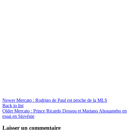
Newer
Mercato : Rodrigo de Paul est proche de la MLS
Back to list
Older
Mercato : Prince Ricardo Dossou et Mariano Ahouangbo en
essai en Slovénie
Laisser un commentaire