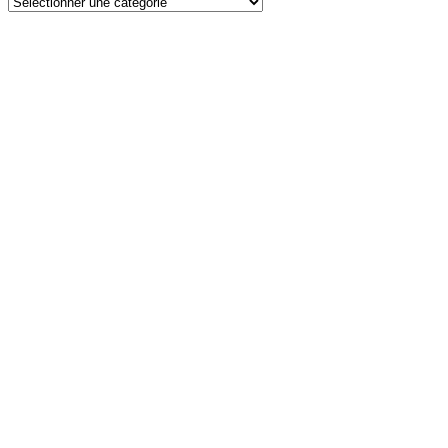
Catégories