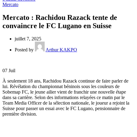
Mercato
Mercato : Rachidou Razack tente de
convaincre le FC Lugano en Suisse
juillet 7, 2025
Posted by
Arthur KAKPO
07
Juil
À seulement 18 ans, Rachidou Razack continue de faire parler de
lui. Révélation du championnat béninois sous les couleurs de
Sobemap FC, le jeune ailier vient de franchir une nouvelle étape
dans sa carrière. Selon des informations relayées ce matin par le
Team Media Officer de la sélection nationale, le joueur a rejoint la
Suisse pour passer un essai avec le FC Lugano, pensionnaire de
première division.