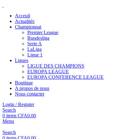
Acceuil
Actualités
Championnat
Premier League
Bundesliga
Serie A
LaLiga
Ligue 1
Ligues
LIGUE DES CHAMPIONS
EUROPA LEAGUE
EUROPA CONFERENCE LEAGUE
Boutique
A propos de nous
Nous contacter
Login / Register
Search
0
items
CFA
0.00
Menu
Search
0
items
CFA
0.00