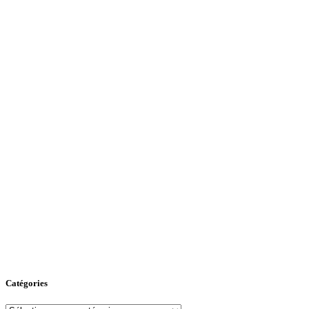
Catégories