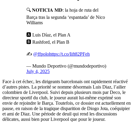
🔍 𝐍𝐎𝐓𝐈𝐂𝐈𝐀 𝐌𝐃: la hoja de ruta del
Barça tras la segunda ‘espantada’ de Nico
Williams
🅰️ Luis Díaz, el Plan A
🅱️ Rashford, el Plan B
✍️
@ffpolo
https://t.co/Iift82PFeh
— Mundo Deportivo (@mundodeportivo)
July 4, 2025
Face à cet échec, les dirigeants barcelonais ont rapidement réactivé
d’autres pistes. La priorité se nomme désormais Luis Diaz, l’ailier
colombien de Liverpool. Suivi depuis plusieurs mois par Deco, le
directeur sportif du club, le joueur aurait lui-même exprimé son
envie de rejoindre le Barça. Toutefois, ce dossier est actuellement en
pause, en raison de la tragique disparition de Diogo Jota, coéquipier
et ami de Diaz. Une période de deuil qui rend les discussions
délicates, aussi bien pour Liverpool que pour le joueur.