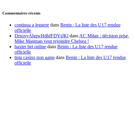
Commentaires récents
continua a leggere
dans
Benin : La liste des U17 rendue
officielle
DrsoxyAhqwHdhfFDVtJKl
dans
AC Milan : décision prise,
Mike Maignan veut rejoindre Chelsea !
baxter bet online
dans
Benin : La liste des U17 rendue
officielle
lista casino non aams
dans
Benin : La liste des U17 rendue
officielle