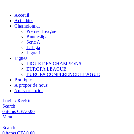
Acceuil
Actualités
Championnat
Premier League
Bundesliga
Serie A
LaLiga
Ligue 1
Ligues
LIGUE DES CHAMPIONS
EUROPA LEAGUE
EUROPA CONFERENCE LEAGUE
Boutique
A propos de nous
Nous contacter
Login / Register
Search
0
items
CFA
0.00
Menu
Search
0
items
CFA
0.00