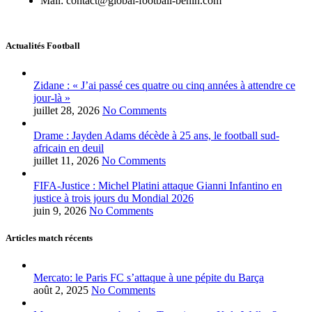
Mail: contact@global-football-benin.com
Actualités Football
Zidane : « J’ai passé ces quatre ou cinq années à attendre ce
jour-là »
juillet 28, 2026
No Comments
Drame : Jayden Adams décède à 25 ans, le football sud-
africain en deuil
juillet 11, 2026
No Comments
FIFA-Justice : Michel Platini attaque Gianni Infantino en
justice à trois jours du Mondial 2026
juin 9, 2026
No Comments
Articles match récents
Mercato: le Paris FC s’attaque à une pépite du Barça
août 2, 2025
No Comments