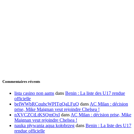
Commentaires récents
lista casino non aams
dans
Benin : La liste des U17 rendue
officielle
beIWWbRCquhcWPITqQaLFuQ
dans
AC Milan : décision
prise, Mike Maignan veut rejoindre Chelsea !
nXVCZCtLtKSQmOxI
dans
AC Milan : décision prise, Mike
Maignan veut rejoindre Chelsea !
nauka pływania aqua kołobrzeg
dans
Benin : La liste des U17
rendue officielle