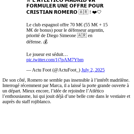
🚨 𝗟’𝗔𝗧𝗟𝗘́𝗧𝗜𝗖𝗢 𝗠𝗔𝗗𝗥𝗜𝗗 𝗩𝗔
𝗙𝗢𝗥𝗠𝗨𝗟𝗘𝗥 𝗨𝗡𝗘 𝗢𝗙𝗙𝗥𝗘 𝗣𝗢𝗨𝗥
𝗖𝗥𝗜𝗦𝗧𝗜𝗔𝗡 𝗥𝗢𝗠𝗘𝗥𝗢 🇦🇷 ! ❤️🤍
Le club espagnol offre 70 M€ (55 M€ + 15
M€ de bonus) pour le défenseur argentin,
priorité de Diego Simeone 🇦🇷 en
défense. 💰
Le joueur est séduit…
pic.twitter.com/1j7pAM7Ybm
— Actu Foot (@ActuFoot_)
July 2, 2025
De son côté, Romero ne semble pas insensible à l’intérêt madrilène.
Interrogé récemment par Marca, il a laissé la porte grande ouverte à
un départ. Mieux encore, l’idée de rejoindre l’Atlético
l’enthousiasme, lui qui jouit déjà d’une belle cote dans le vestiaire et
auprès du staff rojiblanco.