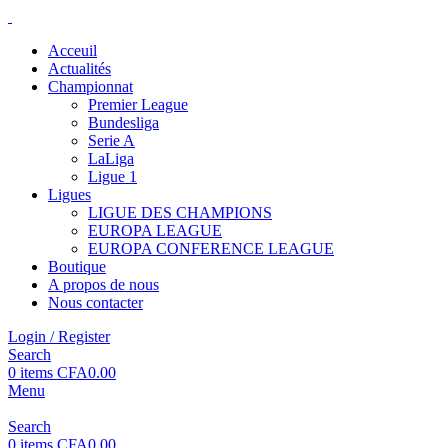
Acceuil
Actualités
Championnat
Premier League
Bundesliga
Serie A
LaLiga
Ligue 1
Ligues
LIGUE DES CHAMPIONS
EUROPA LEAGUE
EUROPA CONFERENCE LEAGUE
Boutique
A propos de nous
Nous contacter
Login / Register
Search
0
items
CFA
0.00
Menu
Search
0
items
CFA
0.00