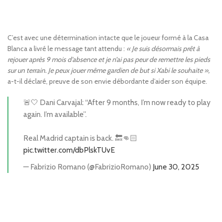
C’est avec une détermination intacte que le joueur formé à la Casa
Blanca a livré le message tant attendu :
« Je suis désormais prêt à
rejouer après 9 mois d’absence et je n’ai pas peur de remettre les pieds
sur un terrain. Je peux jouer même gardien de but si Xabi le souhaite »,
a-t-il déclaré, preuve de son envie débordante d’aider son équipe.
🚨🤍 Dani Carvajal: “After 9 months, I’m now ready to play
again. I’m available”.
Real Madrid captain is back. 🔙👊🏻
pic.twitter.com/dbPlskTUvE
— Fabrizio Romano (@FabrizioRomano)
June 30, 2025