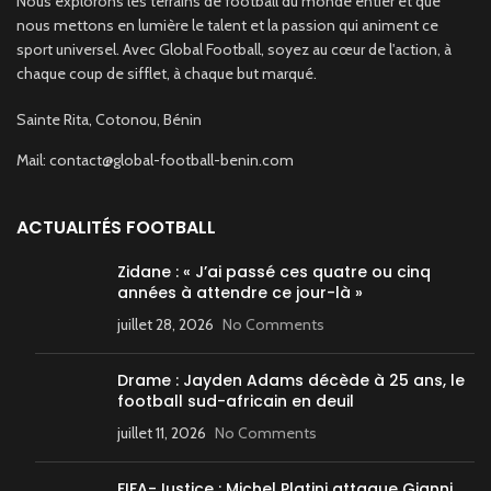
Nous explorons les terrains de football du monde entier et que
nous mettons en lumière le talent et la passion qui animent ce
sport universel. Avec Global Football, soyez au cœur de l'action, à
chaque coup de sifflet, à chaque but marqué.
Sainte Rita, Cotonou, Bénin
Mail: contact@global-football-benin.com
ACTUALITÉS FOOTBALL
Zidane : « J’ai passé ces quatre ou cinq
années à attendre ce jour-là »
juillet 28, 2026
No Comments
Drame : Jayden Adams décède à 25 ans, le
football sud-africain en deuil
juillet 11, 2026
No Comments
FIFA-Justice : Michel Platini attaque Gianni