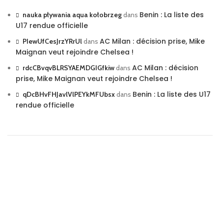
Benin : La liste des
nauka pływania aqua kołobrzeg
dans
U17 rendue officielle
AC Milan : décision prise, Mike
PIewUfCesJrzYRrUl
dans
Maignan veut rejoindre Chelsea !
AC Milan : décision
rdcCBvqvBLRSYAEMDGIGfkiw
dans
prise, Mike Maignan veut rejoindre Chelsea !
Benin : La liste des U17
qDcBHvFHJavlVlPEYkMFUbsx
dans
rendue officielle