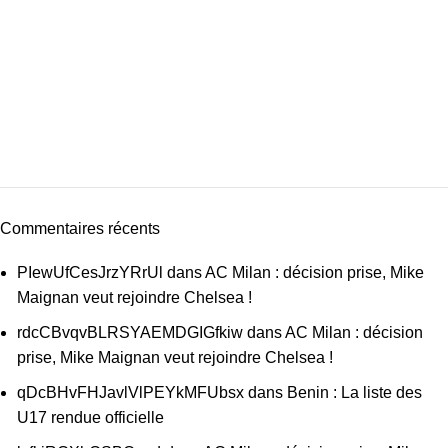
Commentaires récents
PIewUfCesJrzYRrUl
dans
AC Milan : décision prise, Mike
Maignan veut rejoindre Chelsea !
rdcCBvqvBLRSYAEMDGIGfkiw
dans
AC Milan : décision
prise, Mike Maignan veut rejoindre Chelsea !
qDcBHvFHJavlVlPEYkMFUbsx
dans
Benin : La liste des
U17 rendue officielle