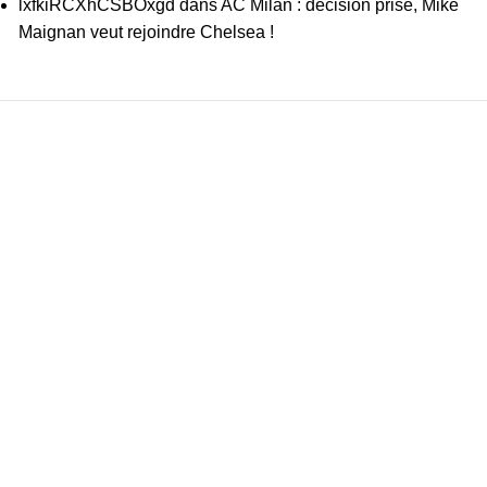
lxfkiRCXhCSBOxgd
dans
AC Milan : décision prise, Mike
Maignan veut rejoindre Chelsea !