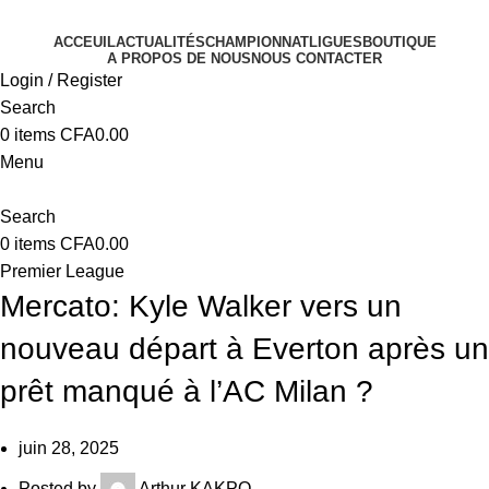
ACCEUIL
ACTUALITÉS
CHAMPIONNAT
LIGUES
BOUTIQUE
A PROPOS DE NOUS
NOUS CONTACTER
Login / Register
Search
0
items
CFA
0.00
Menu
Search
0
items
CFA
0.00
Premier League
Mercato: Kyle Walker vers un
nouveau départ à Everton après un
prêt manqué à l’AC Milan ?
juin 28, 2025
Posted by
Arthur KAKPO