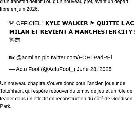
d’un transfert définitif ou d’un nouveau prêt, avant un départ
libre en juin 2026.
🚨 OFFICIEL ! 𝗞𝗬𝗟𝗘 𝗪𝗔𝗟𝗞𝗘𝗥 🏴󠁧󠁢󠁥󠁮󠁧󠁿 𝗤𝗨𝗜𝗧𝗧𝗘 𝗟’𝗔𝗖
𝗠𝗜𝗟𝗔𝗡 𝗘𝗧 𝗥𝗘𝗩𝗜𝗘𝗡𝗧 𝗔̀ 𝗠𝗔𝗡𝗖𝗛𝗘𝗦𝗧𝗘𝗥 𝗖𝗜𝗧𝗬 !
👋🔙
📸
@acmilan
pic.twitter.com/EOH0PadPEl
— Actu Foot (@ActuFoot_)
June 28, 2025
Un nouveau chapitre s’ouvre donc pour l’ancien joueur de
Tottenham, qui espère retrouver du temps de jeu et un rôle de
leader dans un effectif en reconstruction du côté de Goodison
Park.