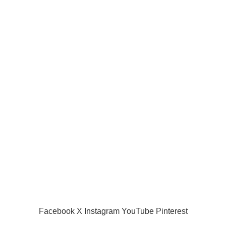
Joueurs de la ligue pro
Joueur internationaux
Liens utiles
Acceuil
Boutique
Panier d’âchat
My account
A propos de nous
Nous contacter
Conditions d’utilisation
Global Football Bénin
2024 . Plongez dans l'actualité en temps réel
Facebook
X
Instagram
YouTube
Pinterest