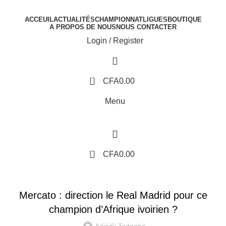
ACCEUIL
ACTUALITÉS
CHAMPIONNAT
LIGUES
BOUTIQUE
A PROPOS DE NOUS
NOUS CONTACTER
Login / Register
0
CFA
0.00
Menu
0
CFA
0.00
ACTUALITÉS
Mercato : direction le Real Madrid pour ce
champion d’Afrique ivoirien ?