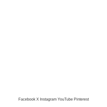
Joueurs de la ligue pro
Joueur internationaux
Liens utiles
Acceuil
Boutique
Panier d’âchat
My account
A propos de nous
Nous contacter
Conditions d’utilisation
Global Football Bénin
2024 . Plongez dans l'actualité en temps réel
Facebook
X
Instagram
YouTube
Pinterest