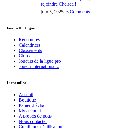
rejoindre Chelsea !
juin 5, 2025
6 Comments
Football – Ligue
Rencontres
Calendriers
Classements
Clubs
Joueurs de la ligue pro
Joueur internationaux
Liens utiles
Acceuil
Boutique
Panier d’âchat
My account
A propos de nous
Nous contacter
Conditions d’utilisation