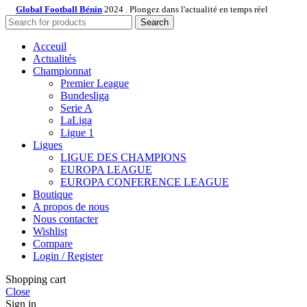
Global Football Bénin
2024 . Plongez dans l'actualité en temps réel
Search
Acceuil
Actualités
Championnat
Premier League
Bundesliga
Serie A
LaLiga
Ligue 1
Ligues
LIGUE DES CHAMPIONS
EUROPA LEAGUE
EUROPA CONFERENCE LEAGUE
Boutique
A propos de nous
Nous contacter
Wishlist
Compare
Login / Register
Shopping cart
Close
Sign in