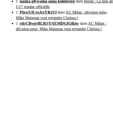
nauka pływania aqua kołobrzeg
dans
Benin : La liste de
U17 rendue officielle
PIewUfCesJrzYRrUl
dans
AC Milan : décision prise,
Mike Maignan veut rejoindre Chelsea !
rdcCBvqvBLRSYAEMDGIGfkiw
dans
AC Milan :
décision prise, Mike Maignan veut rejoindre Chelsea !