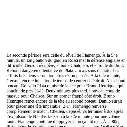
La seconde période sera celle du réveil de Flamengo. À la 54e
minute, un long ballon du gardien Rossi met la défense anglaise en
difficulté. Gerson récupère, élimine Chalobah, et enroule du droit.
Rebond dangereux, tentative de Plata… mais sans réussite. Les
efforts brésiliens seront toutefois récompensés. À la 62e minute,
Gerson, encore lui, a tout le temps de centrer côté droit. Au second
poteau, Gonzalo Plata remise de la tête pour Bruno Henrique, qui
conclut de près (1-1). Deux minutes plus tard, nouveau coup de
massue pour Chelsea. Sur un corner frappé côté droit, Bruno
Henrique remet encore de la tête au second poteau. Danilo surgit
pour placer une tête imparable (2-1). Flamengo renverse
complètement le match. Chelsea, dépassé, va terminer à dix après
l’expulsion de Nicolas Jackson à la 72e minute pour une vilaine
faute. Flamengo continue d’appuyer là où ça fait mal. À la 80e,
Plata déborde à droite, combine dans la surface avec Wallace Yan,