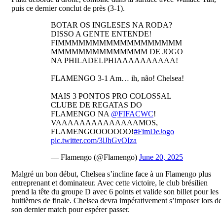
puis ce dernier conclut de près (3-1).
BOTAR OS INGLESES NA RODA?
DISSO A GENTE ENTENDE!
FIMMMMMMMMMMMMMMMMMM
MMMMMMMMMMMMMM DE JOGO
NA PHILADELPHIAAAAAAAAAA!
FLAMENGO 3-1 Am… ih, não! Chelsea!
MAIS 3 PONTOS PRO COLOSSAL
CLUBE DE REGATAS DO
FLAMENGO NA
@FIFACWC
!
VAAAAAAAAAAAAAAMOS,
FLAMENGOOOOOOO!
#FimDeJogo
pic.twitter.com/3lJhGvOIza
— Flamengo (@Flamengo)
June 20, 2025
Malgré un bon début, Chelsea s’incline face à un Flamengo plus
entreprenant et dominateur. Avec cette victoire, le club brésilien
prend la tête du groupe D avec 6 points et valide son billet pour les
huitièmes de finale. Chelsea devra impérativement s’imposer lors d
son dernier match pour espérer passer.