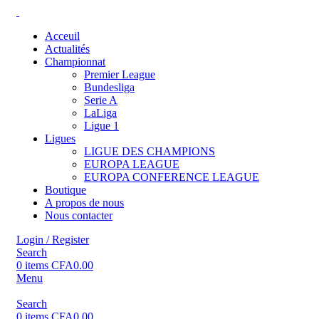
Acceuil
Actualités
Championnat
Premier League
Bundesliga
Serie A
LaLiga
Ligue 1
Ligues
LIGUE DES CHAMPIONS
EUROPA LEAGUE
EUROPA CONFERENCE LEAGUE
Boutique
A propos de nous
Nous contacter
Login / Register
Search
0
items
CFA
0.00
Menu
Search
0
items
CFA
0.00