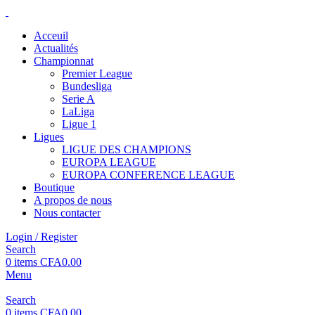
Acceuil
Actualités
Championnat
Premier League
Bundesliga
Serie A
LaLiga
Ligue 1
Ligues
LIGUE DES CHAMPIONS
EUROPA LEAGUE
EUROPA CONFERENCE LEAGUE
Boutique
A propos de nous
Nous contacter
Login / Register
Search
0
items
CFA
0.00
Menu
Search
0
items
CFA
0.00