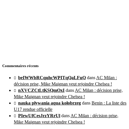
Commentaires récents
beIWWbRCquhcWPITqQaLFuQ
dans
AC Milan :
décision prise, Mike Maignan veut rejoindre Chelsea !
nXVCZCtLtKSQmOxI
dans
AC Milan : décision prise,
Mike Maignan veut rejoindre Chelsea !
nauka pływania aqua kołobrzeg
dans
Benin : La liste des
U17 rendue officielle
PIewUfCesJrzYRrUl
dans
AC Milan : décision prise,
Mike Maignan veut rejoindre Chelsea !