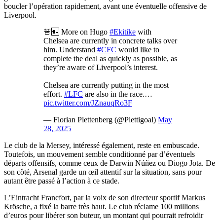
boucler l’opération rapidement, avant une éventuelle offensive de
Liverpool.
🚨🆕 More on Hugo
#Ekitike
with
Chelsea are currently in concrete talks over
him. Understand
#CFC
would like to
complete the deal as quickly as possible, as
they’re aware of Liverpool’s interest.
Chelsea are currently putting in the most
effort.
#LFC
are also in the race.…
pic.twitter.com/JZnauqRo3F
— Florian Plettenberg (@Plettigoal)
May
28, 2025
Le club de la Mersey, intéressé également, reste en embuscade.
Toutefois, un mouvement semble conditionné par d’éventuels
départs offensifs, comme ceux de Darwin Núñez ou Diogo Jota. De
son côté, Arsenal garde un œil attentif sur la situation, sans pour
autant être passé à l’action à ce stade.
L’Eintracht Francfort, par la voix de son directeur sportif Markus
Krösche, a fixé la barre très haut. Le club réclame 100 millions
d’euros pour libérer son buteur, un montant qui pourrait refroidir