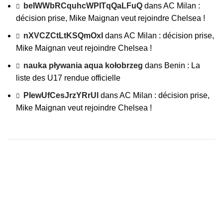
beIWWbRCquhcWPITqQaLFuQ
dans
AC Milan :
décision prise, Mike Maignan veut rejoindre Chelsea !
nXVCZCtLtKSQmOxI
dans
AC Milan : décision prise,
Mike Maignan veut rejoindre Chelsea !
nauka pływania aqua kołobrzeg
dans
Benin : La
liste des U17 rendue officielle
PIewUfCesJrzYRrUl
dans
AC Milan : décision prise,
Mike Maignan veut rejoindre Chelsea !