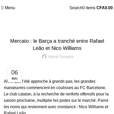
Menu
Search
0
items
CFA
0.00
UNCATEGORIZED
Mercato : le Barça a tranché entre Rafael
Leão et Nico Williams
Adjèdji Tadagbé
06
MAI
Alors que l’été approche à grands pas, les grandes
manœuvres commencent en coulisses au FC Barcelone.
Le club catalan, à la recherche de renforts offensifs pour la
saison prochaine, multiplie les pistes sur le marché. Parmi
les noms qui reviennent avec insistance : Nico Williams et
Rafael Leão.