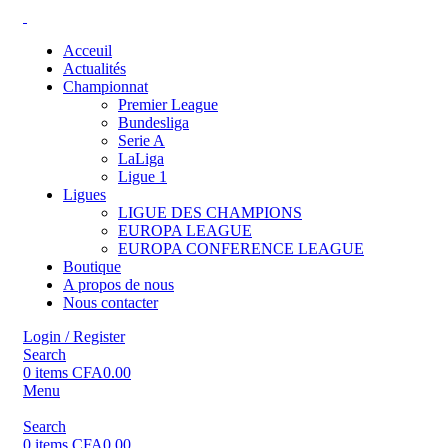
Acceuil
Actualités
Championnat
Premier League
Bundesliga
Serie A
LaLiga
Ligue 1
Ligues
LIGUE DES CHAMPIONS
EUROPA LEAGUE
EUROPA CONFERENCE LEAGUE
Boutique
A propos de nous
Nous contacter
Login / Register
Search
0
items
CFA
0.00
Menu
Search
0
items
CFA
0.00