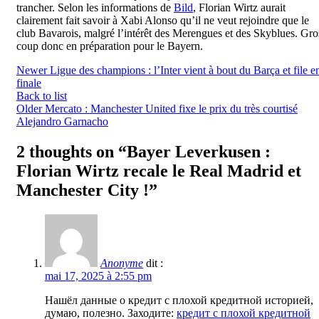
trancher. Selon les informations de
Bild
, Florian Wirtz aurait
clairement fait savoir à Xabi Alonso qu’il ne veut rejoindre que le
club Bavarois, malgré l’intérêt des Merengues et des Skyblues. Gro
coup donc en préparation pour le Bayern.
Newer
Ligue des champions : l’Inter vient à bout du Barça et file e
finale
Back to list
Older
Mercato : Manchester United fixe le prix du très courtisé
Alejandro Garnacho
2 thoughts on “
Bayer Leverkusen :
Florian Wirtz recale le Real Madrid et
Manchester City !
”
Anonyme
dit :
mai 17, 2025 à 2:55 pm
Нашёл данные о кредит с плохой кредитной историей,
думаю, полезно. Заходите:
кредит с плохой кредитной