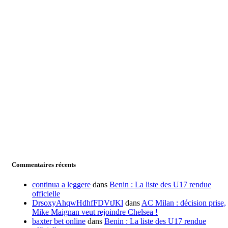
Commentaires récents
continua a leggere
dans
Benin : La liste des U17 rendue
officielle
DrsoxyAhqwHdhfFDVtJKl
dans
AC Milan : décision prise,
Mike Maignan veut rejoindre Chelsea !
baxter bet online
dans
Benin : La liste des U17 rendue