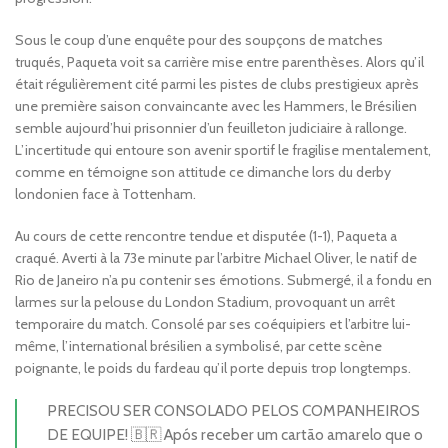
Sous le coup d’une enquête pour des soupçons de matches
truqués, Paqueta voit sa carrière mise entre parenthèses. Alors qu’il
était régulièrement cité parmi les pistes de clubs prestigieux après
une première saison convaincante avec les Hammers, le Brésilien
semble aujourd’hui prisonnier d’un feuilleton judiciaire à rallonge.
L’incertitude qui entoure son avenir sportif le fragilise mentalement,
comme en témoigne son attitude ce dimanche lors du derby
londonien face à Tottenham.
Au cours de cette rencontre tendue et disputée (1-1), Paqueta a
craqué. Averti à la 73e minute par l’arbitre Michael Oliver, le natif de
Rio de Janeiro n’a pu contenir ses émotions. Submergé, il a fondu en
larmes sur la pelouse du London Stadium, provoquant un arrêt
temporaire du match. Consolé par ses coéquipiers et l’arbitre lui-
même, l’international brésilien a symbolisé, par cette scène
poignante, le poids du fardeau qu’il porte depuis trop longtemps.
PRECISOU SER CONSOLADO PELOS COMPANHEIROS
DE EQUIPE! 🇧🇷 Após receber um cartão amarelo que o