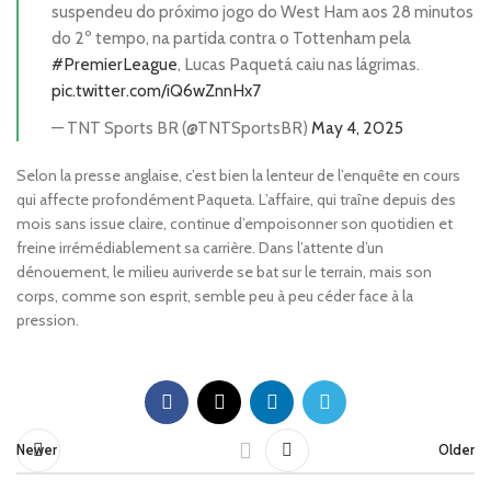
suspendeu do próximo jogo do West Ham aos 28 minutos
do 2º tempo, na partida contra o Tottenham pela
#PremierLeague
, Lucas Paquetá caiu nas lágrimas.
pic.twitter.com/iQ6wZnnHx7
— TNT Sports BR (@TNTSportsBR)
May 4, 2025
Selon la presse anglaise, c’est bien la lenteur de l’enquête en cours
qui affecte profondément Paqueta. L’affaire, qui traîne depuis des
mois sans issue claire, continue d’empoisonner son quotidien et
freine irrémédiablement sa carrière. Dans l’attente d’un
dénouement, le milieu auriverde se bat sur le terrain, mais son
corps, comme son esprit, semble peu à peu céder face à la
pression.
Newer
Older