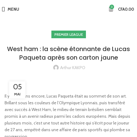
0
MENU
CFA
0.00
PREMIER LEAGUE
West ham : la scène étonnante de Lucas
Paqueta après son carton jaune
Arthur KAKPO
05
MAI
Il y a deux ans encore, Lucas Paqueta était au sommet de son art.
Brillant sous les couleurs de l’Olympique Lyonnais, puis transféré
avec succès à West Ham, le milieu de terrain brésilien semblait
promis à un avenir radieux parmi les cadors européens. Mais depuis
plusieurs mois, c’est une tout autre histoire qui s’écrit pour le joueur
de 27 ans, empêtré dans une affaire de paris sportifs qui plombe sa
progression.