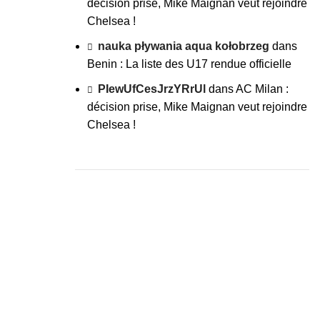
décision prise, Mike Maignan veut rejoindre
Chelsea !
nauka pływania aqua kołobrzeg
dans
Benin : La liste des U17 rendue officielle
PIewUfCesJrzYRrUl
dans
AC Milan :
décision prise, Mike Maignan veut rejoindre
Chelsea !