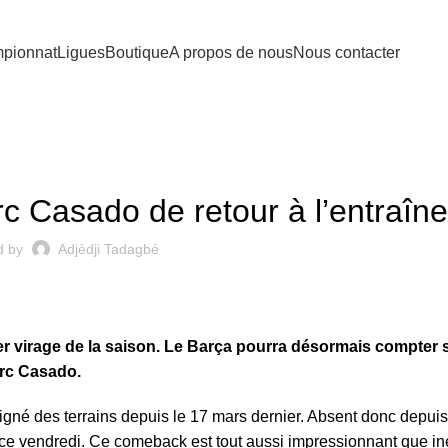
pionnat
Ligues
Boutique
A propos de nous
Nous contacter
LIGA
rc Casado de retour à l’entraîn
d by
Adjèdji Tadagbé
r virage de la saison. Le
Barça
pourra désormais compter 
arc Casado.
oigné des terrains depuis le 17 mars dernier. Absent donc depuis 
tif ce vendredi. Ce comeback est tout aussi impressionnant que i