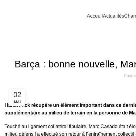
Acceuil
Actualités
Cham
Barça : bonne nouvelle, Ma
Poste
02
MAI
Hansi Flick récupère un élément important dans ce dernie
supplémentaire au milieu de terrain en la personne de M
Touché au ligament collatéral fibulaire,
Marc Casado
était él
milieu défensif a effectué son retour à l’entraînement collec