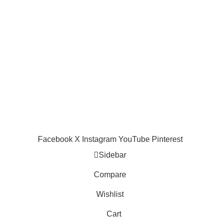
Comments
ustice à trois jours du Mondial
026
AC Milan :
uin 9, 2026
No Comments
décision prise,
Mike Maignan
veut rejoindre
Chelsea !
juin 5, 2025
7
Comments
Facebook
X
Instagram
YouTube
Pinterest
Sidebar
Compare
Wishlist
Cart