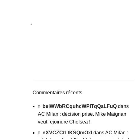
Commentaires récents
beIWWbRCquhcWPITqQaLFuQ
dans
AC Milan : décision prise, Mike Maignan
veut rejoindre Chelsea !
nXVCZCtLtKSQmOxI
dans
AC Milan :