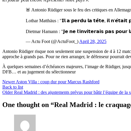
🚨 Antonio Rüdiger sous le feu des critiques en Allemag
Lothar Matthäus : "𝗜𝗹 𝗮 𝗽𝗲𝗿𝗱𝘂 𝗹𝗮 𝘁𝗲̂𝘁𝗲, 𝗶𝗹 𝗻'𝗲́𝘁𝗮𝗶𝘁 
Dietmar Hamann : "𝗝𝗲 𝗻𝗲 𝗹'𝗶𝗻𝘃𝗶𝘁𝗲𝗿𝗮𝗶𝘀 𝗽𝗮𝘀 𝗽𝗼𝘂𝗿 
— Actu Foot (@ActuFoot_)
April 28, 2025
Antonio Rüdiger risque non seulement une suspension de 4 à 12 matchs 
approche à grands pas. Pour ne rien arranger, le défenseur pourrait dev
À quelques semaines d’échéances majeures, l’image de Rüdiger, jusque-
DFB… et au jugement du sélectionneur
Newer
Aston Villa : coup dur pour Marcus Rashford
Back to list
Older
Real Madrid : des ajustements prévus pour bâtir l’équipe de la 
One thought on “
Real Madrid : le craquag