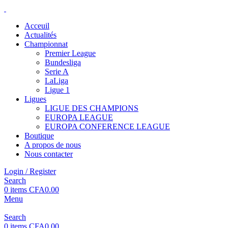
Acceuil
Actualités
Championnat
Premier League
Bundesliga
Serie A
LaLiga
Ligue 1
Ligues
LIGUE DES CHAMPIONS
EUROPA LEAGUE
EUROPA CONFERENCE LEAGUE
Boutique
A propos de nous
Nous contacter
Login / Register
Search
0
items
CFA
0.00
Menu
Search
0
items
CFA
0.00