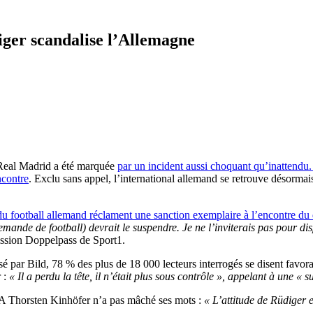
ger scandalise l’Allemagne
e Real Madrid a été marquée
par un incident aussi choquant qu’inattend
ncontre
. Exclu sans appel, l’international allemand se retrouve désorm
s du football allemand réclament une sanction exemplaire à l’encontre d
ande de football) devrait le suspendre. Je ne l’inviterais pas pour disp
émission Doppelpass de Sport1.
sé par Bild, 78 % des plus de 18 000 lecteurs interrogés se disent favo
r :
« Il a perdu la tête, il n’était plus sous contrôle », appelant à une «
IFA Thorsten Kinhöfer n’a pas mâché ses mots :
« L’attitude de Rüdiger 