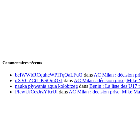
Commentaires récents
beIWWbRCquhcWPITqQaLFuQ
dans
AC Milan : décision pr
nXVCZCtLtKSQmOxI
dans
AC Milan : décision prise, Mike 
nauka pływania aqua kołobrzeg
dans
Benin : La liste des U17 r
PIewUfCesJrzYRrUl
dans
AC Milan : décision prise, Mike Ma