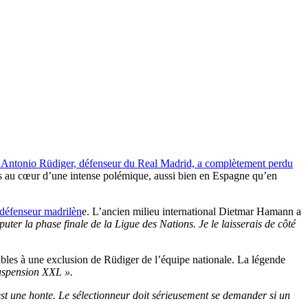
u. Antonio Rüdiger, défenseur du Real Madrid, a complètement perdu
ais au cœur d’une intense polémique, aussi bien en Espagne qu’en
u défenseur madrilèn
e. L’ancien milieu international Dietmar Hamann a
uter la phase finale de la Ligue des Nations. Je le laisserais de côté
rables à une exclusion de Rüdiger de l’équipe nationale. La légende
 suspension XXL ».
est une honte. Le sélectionneur doit sérieusement se demander si un