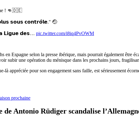
ne ! 👊🇩🇪
𝗹𝘂𝘀 𝘀𝗼𝘂𝘀 𝗰𝗼𝗻𝘁𝗿𝗼̂𝗹𝗲." 🤕
𝗹𝗮 𝗟𝗶𝗴𝘂𝗲 𝗱𝗲𝘀…
pic.twitter.com/i8iq4PvOWM
en Espagne selon la presse ibérique, mais pourrait également être écar
oir subir une opération du ménisque dans les prochains jours, fragilisan
là appréciée pour son engagement sans faille, est sérieusement écornée
saison prochaine
e de Antonio Rüdiger scandalise l’Allemagn