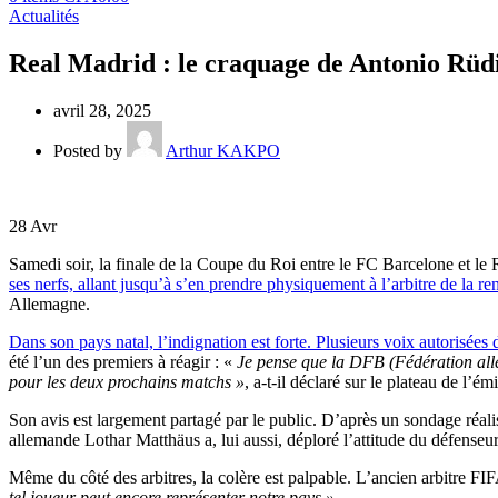
Actualités
Real Madrid : le craquage de Antonio Rüdi
avril 28, 2025
Posted by
Arthur KAKPO
28
Avr
Samedi soir, la finale de la Coupe du Roi entre le FC Barcelone et l
ses nerfs, allant jusqu’à s’en prendre physiquement à l’arbitre de la re
Allemagne.
Dans son pays natal, l’indignation est forte. Plusieurs voix autorisée
été l’un des premiers à réagir : «
Je pense que la DFB (Fédération allem
pour les deux prochains matchs »
, a-t-il déclaré sur le plateau de l’
Son avis est largement partagé par le public. D’après un sondage réali
allemande Lothar Matthäus a, lui aussi, déploré l’attitude du défenseu
Même du côté des arbitres, la colère est palpable. L’ancien arbitre F
tel joueur peut encore représenter notre pays ».