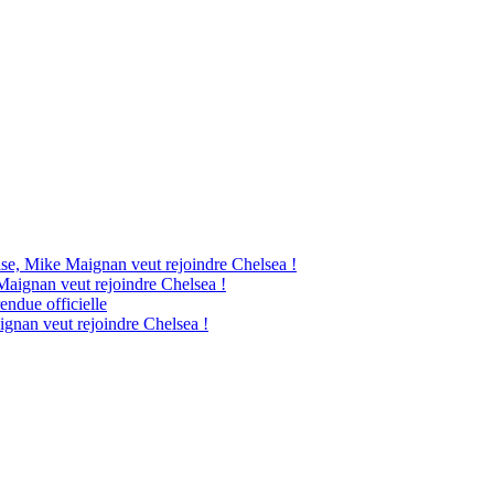
ise, Mike Maignan veut rejoindre Chelsea !
Maignan veut rejoindre Chelsea !
endue officielle
ignan veut rejoindre Chelsea !