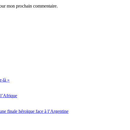
 pour mon prochain commentaire.
r-là »
l’Afrique
ne finale héroïque face à l’Argentine