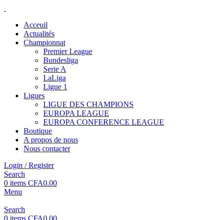
Acceuil
Actualités
Championnat
Premier League
Bundesliga
Serie A
LaLiga
Ligue 1
Ligues
LIGUE DES CHAMPIONS
EUROPA LEAGUE
EUROPA CONFERENCE LEAGUE
Boutique
A propos de nous
Nous contacter
Login / Register
Search
0
items
CFA
0.00
Menu
Search
0
items
CFA
0.00