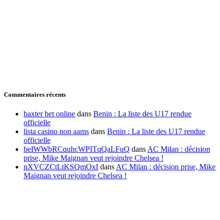
Commentaires récents
baxter bet online
dans
Benin : La liste des U17 rendue
officielle
lista casino non aams
dans
Benin : La liste des U17 rendue
officielle
beIWWbRCquhcWPITqQaLFuQ
dans
AC Milan : décision
prise, Mike Maignan veut rejoindre Chelsea !
nXVCZCtLtKSQmOxI
dans
AC Milan : décision prise, Mike
Maignan veut rejoindre Chelsea !