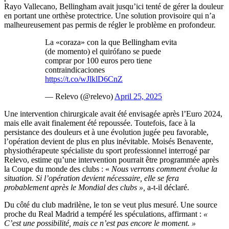
Rayo Vallecano, Bellingham avait jusqu’ici tenté de gérer la douleur
en portant une orthèse protectrice. Une solution provisoire qui n’a
malheureusement pas permis de régler le problème en profondeur.
La «coraza» con la que Bellingham evita
(de momento) el quirófano se puede
comprar por 100 euros pero tiene
contraindicaciones
https://t.co/wJlklD6CnZ
— Relevo (@relevo)
April 25, 2025
Une intervention chirurgicale avait été envisagée après l’Euro 2024,
mais elle avait finalement été repoussée. Toutefois, face à la
persistance des douleurs et à une évolution jugée peu favorable,
l’opération devient de plus en plus inévitable. Moisés Benavente,
physiothérapeute spécialiste du sport professionnel interrogé par
Relevo, estime qu’une intervention pourrait être programmée après
la Coupe du monde des clubs : «
Nous verrons comment évolue la
situation. Si l’opération devient nécessaire, elle se fera
probablement après le Mondial des clubs »,
a-t-il déclaré.
Du côté du club madrilène, le ton se veut plus mesuré. Une source
proche du Real Madrid a tempéré les spéculations, affirmant :
«
C’est une possibilité, mais ce n’est pas encore le moment. »