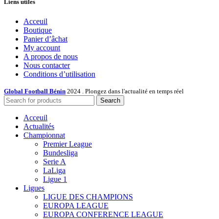
Liens utiles
Acceuil
Boutique
Panier d’âchat
My account
A propos de nous
Nous contacter
Conditions d’utilisation
Global Football Bénin
2024 . Plongez dans l'actualité en temps réel
Search
Acceuil
Actualités
Championnat
Premier League
Bundesliga
Serie A
LaLiga
Ligue 1
Ligues
LIGUE DES CHAMPIONS
EUROPA LEAGUE
EUROPA CONFERENCE LEAGUE