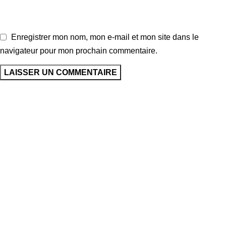
Enregistrer mon nom, mon e-mail et mon site dans le
navigateur pour mon prochain commentaire.
Nous explorons les terrains de football du monde entier et que
nous mettons en lumière le talent et la passion qui animent ce
sport universel. Avec Global Football, soyez au cœur de
l'action, à chaque coup de sifflet, à chaque but marqué.
Sainte Rita, Cotonou, Bénin
Mail: contact@global-football-benin.com