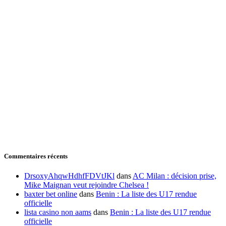
Commentaires récents
DrsoxyAhqwHdhfFDVtJKl
dans
AC Milan : décision prise,
Mike Maignan veut rejoindre Chelsea !
baxter bet online
dans
Benin : La liste des U17 rendue
officielle
lista casino non aams
dans
Benin : La liste des U17 rendue
officielle