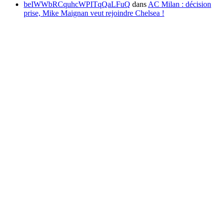
beIWWbRCquhcWPITqQaLFuQ
dans
AC Milan : décision
prise, Mike Maignan veut rejoindre Chelsea !