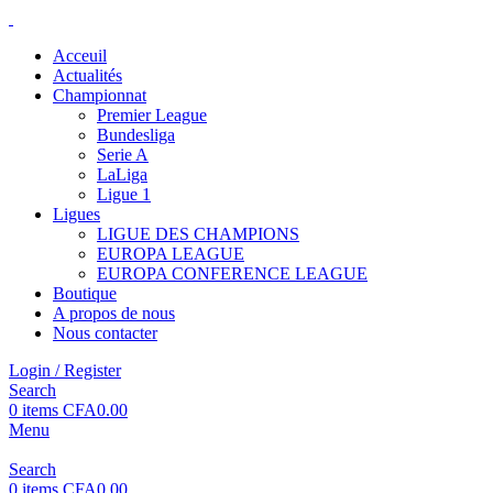
Acceuil
Actualités
Championnat
Premier League
Bundesliga
Serie A
LaLiga
Ligue 1
Ligues
LIGUE DES CHAMPIONS
EUROPA LEAGUE
EUROPA CONFERENCE LEAGUE
Boutique
A propos de nous
Nous contacter
Login / Register
Search
0
items
CFA
0.00
Menu
Search
0
items
CFA
0.00