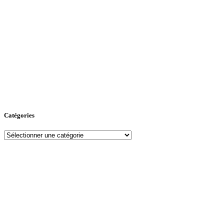
Catégories
Catégories