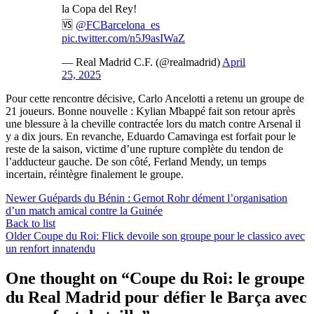
la Copa del Rey!
🆚
@FCBarcelona_es
pic.twitter.com/n5J9asIWaZ
— Real Madrid C.F. (@realmadrid)
April
25, 2025
Pour cette rencontre décisive, Carlo Ancelotti a retenu un groupe de
21 joueurs. Bonne nouvelle : Kylian Mbappé fait son retour après
une blessure à la cheville contractée lors du match contre Arsenal il
y a dix jours. En revanche, Eduardo Camavinga est forfait pour le
reste de la saison, victime d’une rupture complète du tendon de
l’adducteur gauche. De son côté, Ferland Mendy, un temps
incertain, réintègre finalement le groupe.
Newer
Guépards du Bénin : Gernot Rohr dément l’organisation
d’un match amical contre la Guinée
Back to list
Older
Coupe du Roi: Flick devoile son groupe pour le classico avec
un renfort innatendu
One thought on “
Coupe du Roi: le groupe
du Real Madrid pour défier le Barça avec