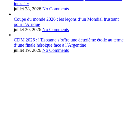
jour-là »
juillet 28, 2026
No Comments
Coupe du monde 2026 : les leçons d’un Mondial frustrant
pour l’Afrique
juillet 20, 2026
No Comments
CDM 2026 : l’Espagne s’offre une deuxième étoile au terme
d’une finale héroïque face à l’Argentine
juillet 19, 2026
No Comments