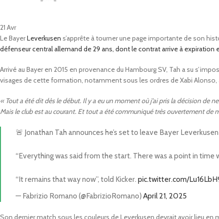
21
Avr
Le Bayer
Leverkusen
s’apprête à tourner une page importante de son histoir
défenseur central allemand de 29 ans, dont le contrat arrive à expiration
Arrivé au Bayer en 2015 en provenance du Hambourg SV, Tah a su s’imposer
visages de cette formation, notamment sous les ordres de Xabi Alonso, av
« Tout a été dit dès le début. Il y a eu un moment où j’ai pris la décision de ne
Mais le club est au courant. Et tout a été communiqué très ouvertement de 
🚨 Jonathan Tah announces he’s set to leave Bayer Leverkusen
“Everything was said from the start. There was a point in time
“It remains that way now”, told Kicker.
pic.twitter.com/Lu16LbH
— Fabrizio Romano (@FabrizioRomano)
April 21, 2025
Son dernier match sous les couleurs de Leverkusen devrait avoir lieu en ma