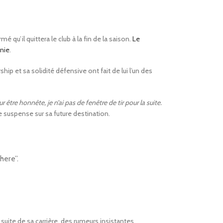
qu’il quittera le club à la fin de la saison.
Le
anie
.
 et sa solidité défensive ont fait de lui l’un des
r être honnête, je n’ai pas de fenêtre de tir pour la suite.
 le suspense sur sa future destination.
here”.
suite de sa carrière, des rumeurs insistantes