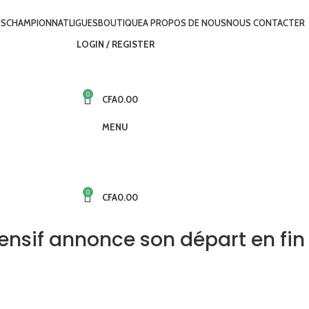
ÉS
CHAMPIONNAT
LIGUES
BOUTIQUE
A PROPOS DE NOUS
NOUS CONTACTER
LOGIN / REGISTER
0
CFA
0.00
MENU
0
CFA
0.00
ensif annonce son départ en fin