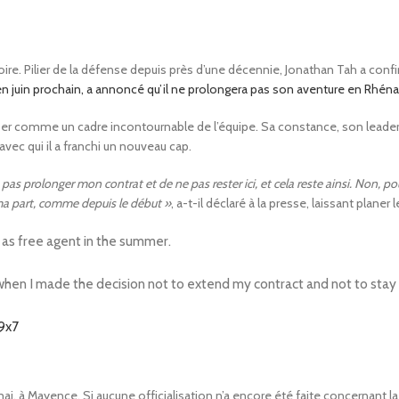
e. Pilier de la défense depuis près d’une décennie, Jonathan Tah a confirmé 
 en juin prochain, a annoncé qu’il ne prolongera pas son aventure en Rhén
 comme un cadre incontournable de l’équipe. Sa constance, son leadership
ec qui il a franchi un nouveau cap.
 pas prolonger mon contrat et de ne pas rester ici, et cela reste ainsi. Non, pou
ma part, comme depuis le début »
, a-t-il déclaré à la presse, laissant planer
 as free agent in the summer.
 when I made the decision not to extend my contract and not to stay 
9x7
i, à Mayence. Si aucune officialisation n’a encore été faite concernant la 