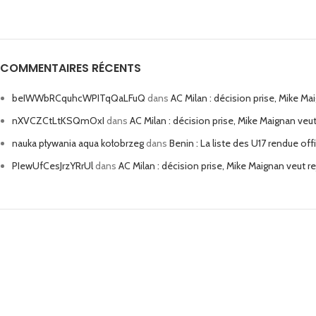
COMMENTAIRES RÉCENTS
beIWWbRCquhcWPITqQaLFuQ
dans
AC Milan : décision prise, Mike Ma
nXVCZCtLtKSQmOxI
dans
AC Milan : décision prise, Mike Maignan veut
nauka pływania aqua kołobrzeg
dans
Benin : La liste des U17 rendue offi
PIewUfCesJrzYRrUl
dans
AC Milan : décision prise, Mike Maignan veut r