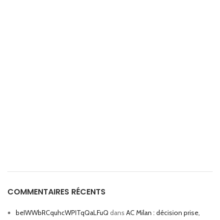
COMMENTAIRES RÉCENTS
beIWWbRCquhcWPITqQaLFuQ
dans
AC Milan : décision prise,