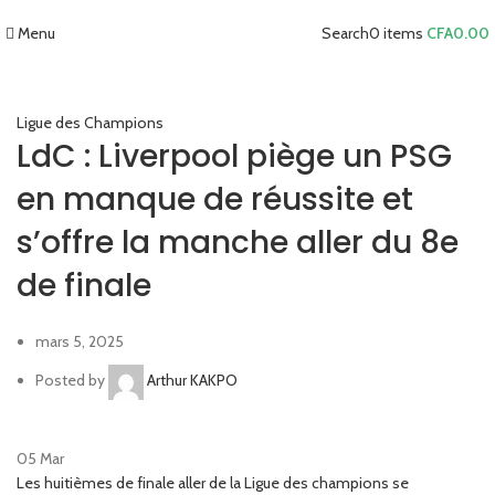
Menu
Search
0
items
CFA
0.00
Ligue des Champions
LdC : Liverpool piège un PSG
en manque de réussite et
s’offre la manche aller du 8e
de finale
mars 5, 2025
Posted by
Arthur KAKPO
05
Mar
Les huitièmes de finale aller de la Ligue des champions se