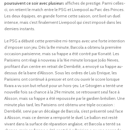
poursuivent ce soir avec plusieur
s affiches de prestige. Parmi celles-
ci, on retient le match entre le PSG et Liverpool au Parc des Princes.
Les deux équipes, en grande forme cette saison, ont livré un duel
intense, mais c’est finalement Liverpool qui s’est imposé dans les
derniers instants.
Le PSG a débuté cette première mi-temps avec une forte intention
d’imposer son jeu. Dès la 8e minute, Barcola a obtenu la première
occasion parisienne, mais sa frappe a été contré par Konaté. Les
Parisiens ont réagi à nouveau à la 16e minute lorsque João Neves,
profitant d’un centre en retrait de Dembélé, a envoyé sa frappe au-
dessus de la barre d’Alisson. Sous les ordres de Luis Enrique, les
Parisiens ont continué à presser et ont cru ouvrir le score lorsque
Kvara a vu son but refusé pour un hors-jeu. Le Géorgien a tenté une
nouvelle fois sa chance à la 29e minute, se retrouvant seul face à
Alisson, mais sa frappe a été repoussée par le gardien brésilien. Une
minute plus tard, les Parisiens ont obtenu une triple occasion :
Dembélé, servi par un décalage de Barcola, s’est présenté seul face
à Alisson, mais ce dernier a remporté le duel. Le ballon est resté
vivant dans la surface de réparation anglaise, et Barcola a tenté sa