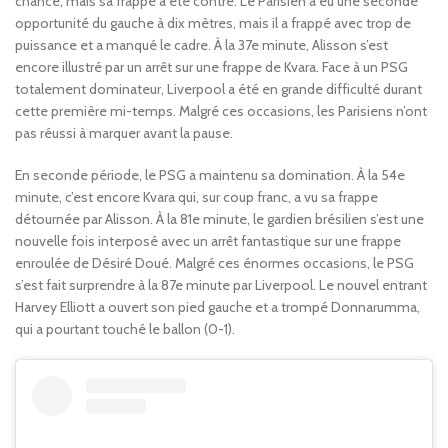
chance, mais sa frappe a été contré. Le Parisien a eu une seconde
opportunité du gauche à dix mètres, mais il a frappé avec trop de
puissance et a manqué le cadre. À la 37e minute, Alisson s’est
encore illustré par un arrêt sur une frappe de Kvara. Face à un PSG
totalement dominateur, Liverpool a été en grande difficulté durant
cette première mi-temps. Malgré ces occasions, les Parisiens n’ont
pas réussi à marquer avant la pause.
En seconde période, le PSG a maintenu sa domination. À la 54e
minute, c’est encore Kvara qui, sur coup franc, a vu sa frappe
détournée par Alisson. À la 81e minute, le gardien brésilien s’est une
nouvelle fois interposé avec un arrêt fantastique sur une frappe
enroulée de Désiré Doué. Malgré ces énormes occasions, le PSG
s’est fait surprendre à la 87e minute par Liverpool. Le nouvel entrant
Harvey Elliott a ouvert son pied gauche et a trompé Donnarumma,
qui a pourtant touché le ballon (0-1).