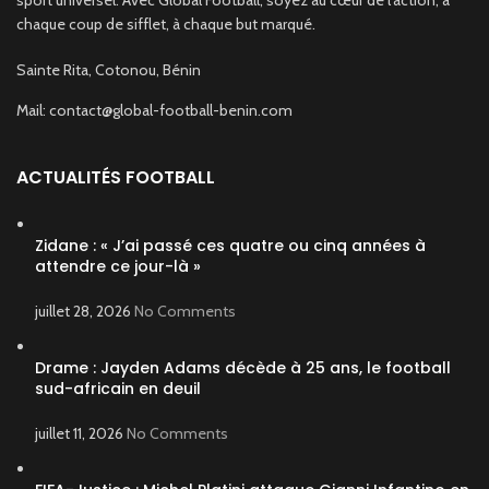
sport universel. Avec Global Football, soyez au cœur de l'action, à
chaque coup de sifflet, à chaque but marqué.
Sainte Rita, Cotonou, Bénin
Mail: contact@global-football-benin.com
ACTUALITÉS FOOTBALL
Zidane : « J’ai passé ces quatre ou cinq années à
attendre ce jour-là »
juillet 28, 2026
No Comments
Drame : Jayden Adams décède à 25 ans, le football
sud-africain en deuil
juillet 11, 2026
No Comments