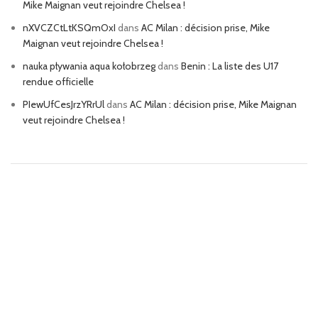
Mike Maignan veut rejoindre Chelsea !
nXVCZCtLtKSQmOxI
dans
AC Milan : décision prise, Mike
Maignan veut rejoindre Chelsea !
nauka pływania aqua kołobrzeg
dans
Benin : La liste des U17
rendue officielle
PIewUfCesJrzYRrUl
dans
AC Milan : décision prise, Mike Maignan
veut rejoindre Chelsea !