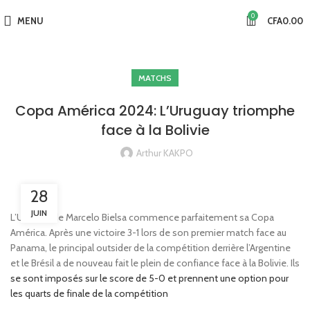
0
MENU
CFA
0.00
MATCHS
Copa América 2024: L’Uruguay triomphe
face à la Bolivie
Arthur KAKPO
28
JUIN
L’Uruguay de Marcelo Bielsa commence parfaitement sa Copa
América. Après une victoire 3-1 lors de son premier match face au
Panama, le principal outsider de la compétition derrière l’Argentine
et le Brésil a de nouveau fait le plein de confiance face à la Bolivie. Ils
se sont imposés sur le score de 5-0 et prennent une option pour
les quarts de finale de la compétition