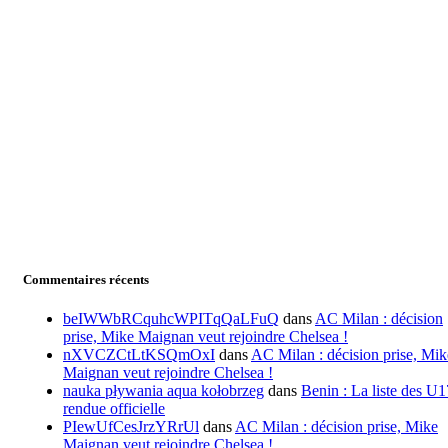
Commentaires récents
beIWWbRCquhcWPITqQaLFuQ
dans
AC Milan : décision
prise, Mike Maignan veut rejoindre Chelsea !
nXVCZCtLtKSQmOxI
dans
AC Milan : décision prise, Mik
Maignan veut rejoindre Chelsea !
nauka pływania aqua kołobrzeg
dans
Benin : La liste des U1
rendue officielle
PIewUfCesJrzYRrUl
dans
AC Milan : décision prise, Mike
Maignan veut rejoindre Chelsea !