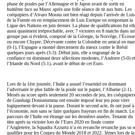
phase de poules par l’Allemagne et le Japon avant de sortir en
huitième face au Maroc après une folle séance de tir aux buts. Les
coéquipiers d’Alvaro Morata ont bien réagi depuis l’arrivée de Luis
de la Fuente en en remplacement de Luis Enrique en remportant la
Ligue des Nations en juin dernier. La phase de qualifications fut ell
aussi quasiment irréprochable, avec 7 victoires en 8 matchs dans un
groupe pas si évident, composé de la Géorgie, la Norvège, l’Écosse
ou encore Chypre. Décevante contre la Colombie en amical en mar
(0-1), l’Espagne a montré directement du mieux contre le Brésil
quelques jours après (3-3). Début juin, elle a engrangé de la
confiance en dominant deux sélections modestes, l’Andorre (5-0) et
l’Irlande du Nord (5-1), avant le début de cet Euro.
Lors de la 1ère journée, l’Italie a assuré l’essentiel en dominant
l’adversaire le plus faible de la poule sur le papier, l’Albanie (2-1).
Menés au score après seulement 20 secondes de jeu, les coéquipier
de Gianluigi Donnarumma ont ensuite imposé leur jeu pour virer
logiquement devant à la pause. Durant le second acte, ils ont joué à
l’économie, non sans se faire quelques frayeurs en fin de match. Le
parcours de l’Italie est étrange sur les dernières années. Tenante du
titre après sa victoire lors de l’Euro 2020 en finale contre
l’Angleterre, la Squadra Azzurra n’a en revanche revanche pas su s
qualifier pour les Coupes du Monde 2018 et 2022. 3èmes lors de la