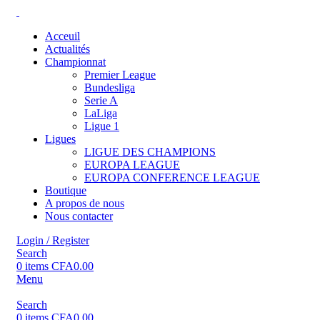
Acceuil
Actualités
Championnat
Premier League
Bundesliga
Serie A
LaLiga
Ligue 1
Ligues
LIGUE DES CHAMPIONS
EUROPA LEAGUE
EUROPA CONFERENCE LEAGUE
Boutique
A propos de nous
Nous contacter
Login / Register
Search
0
items
CFA
0.00
Menu
Search
0
items
CFA
0.00