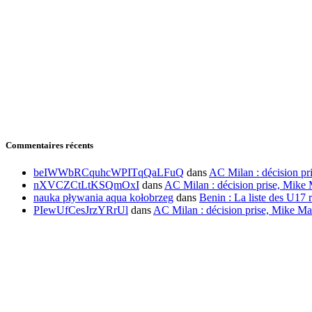
Commentaires récents
beIWWbRCquhcWPITqQaLFuQ
dans
AC Milan : décision pr
nXVCZCtLtKSQmOxI
dans
AC Milan : décision prise, Mike 
nauka pływania aqua kołobrzeg
dans
Benin : La liste des U17 r
PIewUfCesJrzYRrUl
dans
AC Milan : décision prise, Mike Ma