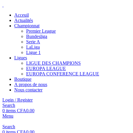
Acceuil
Actualités
Championnat
Premier League
Bundesliga
Serie A
LaLiga
Ligue 1
Ligues
LIGUE DES CHAMPIONS
EUROPA LEAGUE
EUROPA CONFERENCE LEAGUE
Boutique
A propos de nous
Nous contacter
Login / Register
Search
0
items
CFA
0.00
Menu
Search
0
items
CFA
0.00