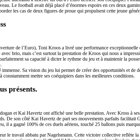
iveau. Le football avait déjà placé d’énormes espoirs en ces deux gamins
border les cas de deux figures de proue qui propulsent cette jeune géné
ss
verture de l’Euro), Toni Kroos a livré une performance exceptionnelle 
avec brio, mais c’est surtout la prestation de Kroos qui nous a impressi
parfaitement sa capacité à dicter le rythme du jeu et à maintenir la poss
.
 immense. Sa vision du jeu lui permet de créer des opportunités et de dést
re à constamment mettre ses coéquipiers dans les meilleures conditions.
us présents.
n et Kai Havertz ont affiché une belle prestation. Avec Kross à ses cô
nds. De son côté Kai Havertz de part ses mouvements parfaits facilitait 
u, il a gagné 100% de ces duels aériens, touché 25 ballons puis marque
r le travail abbatu par Nagelsmann. Cette victoire collective reflète la