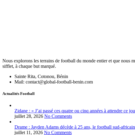
Nous explorons les terrains de football du monde entier et que nous me
sifflet, à chaque but marqué.
Sainte Rita, Cotonou, Bénin
Mail: contact@global-football-benin.com
Actualités Football
Zidane : « J’ai passé ces quatre ou cinq années à attendre ce jou
juillet 28, 2026
No Comments
Drame : Jayden Adams décède à 25 ans, le football sud-africain
juillet 11, 2026
No Comments