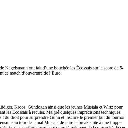
e Nagelsmann ont fait d’une bouchée les Écossais sur le score de 5-
ant ce match d’ouverture de l’Euro.
 Rüdiger, Kroos, Gündogan ainsi que les jeunes Musiala et Wirtz pour
çant les Écossais à reculer. Malgré quelques imprécisions techniques,
ait du droit pour surprendre Gunn et inscrire le premier but du tournoi
ensuite au tour de Jamal Musiala de faire le break suite à une frappe
an Wirtz. Ces performances assez rare témoignent de la précocité de ces