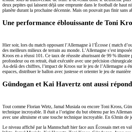
deux pepites qui laissent déjà une emprunte dans le football de haut n
planète durant la prochaine décennie. Mais on pouvait pas finir sans a
Une performance éblouissante de Toni Kro
Hier soir, lors du match opposant l’Allemagne à l’Écosse ( match d’ou
des meilleurs milieux de terrain au monde. L’Allemagne s’est imposée 
Kroos en a réussi 101. Ce taux de réussite ahurissant de 99 % illustre 
profondeur ou en retrait, était exécutée avec une précision chirurgicale
Au-delà des chiffres, l’impact de Kroos sur le jeu de l’Allemagne a été
espaces, distribuer le ballon avec justesse et orienter le jeu de maniè
Gündogan et Kai Havertz ont aussi répond
Tout comme Florian Wirtz, Jamal Musiala ou encore Toni Kross, Gündoga
technique incroyable. Il était a l’origine du but obtenu par les Allema
avec une altruisme et une touche technique incroyable. En 63min de je
Le niveau affiché par la Mannschaft hier face aux Écossais met en valeu