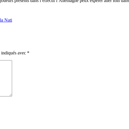
ueurs présents dans l’effectif l’Allemagne peux espérer aller loin dan
la Nati
t indiqués avec
*