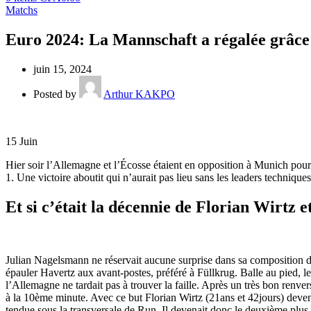
Matchs
Euro 2024: La Mannschaft a régalée grâce 
juin 15, 2024
Posted by
Arthur KAKPO
15
Juin
Hier soir l’Allemagne et l’Écosse étaient en opposition à Munich po
1. Une victoire aboutit qui n’aurait pas lieu sans les leaders techniq
Et si c’était la décennie de Florian Wirtz 
Julian Nagelsmann ne réservait aucune surprise dans sa composition d
épauler Havertz aux avant-postes, préféré à Füllkrug. Balle au pied, l
l’Allemagne ne tardait pas à trouver la faille. Après un très bon renv
à la 10ème minute. Avec ce but Florian Wirtz (21ans et 42jours) devenai
tendue sous la transversale de Run. Il devenait donc le deuxième plus 