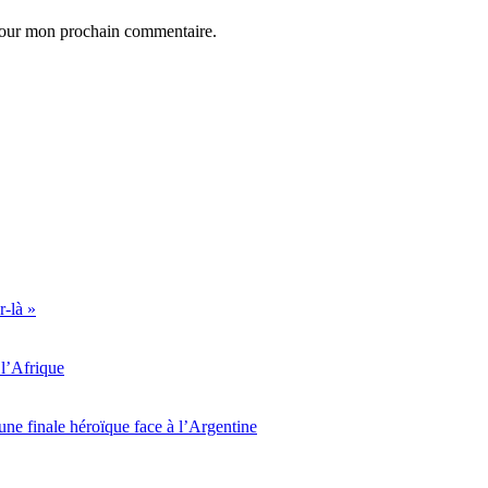
 pour mon prochain commentaire.
r-là »
l’Afrique
ne finale héroïque face à l’Argentine