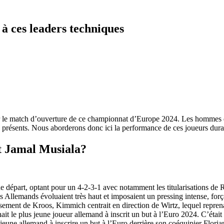
à ces leaders techniques
ur le match d’ouverture de ce championnat d’Europe 2024. Les hommes d
ues présents. Nous aborderons donc ici la performance de ces joueurs dur
et Jamal Musiala?
e départ, optant pour un 4-2-3-1 avec notamment les titularisations de
es Allemands évoluaient très haut et imposaient un pressing intense, for
ersement de Kroos, Kimmich centrait en direction de Wirtz, lequel repren
t le plus jeune joueur allemand à inscrit un but à l’Euro 2024. C’était 
jeune allemand à inscrire un but à l’Euro derrière son coéquipier Flori