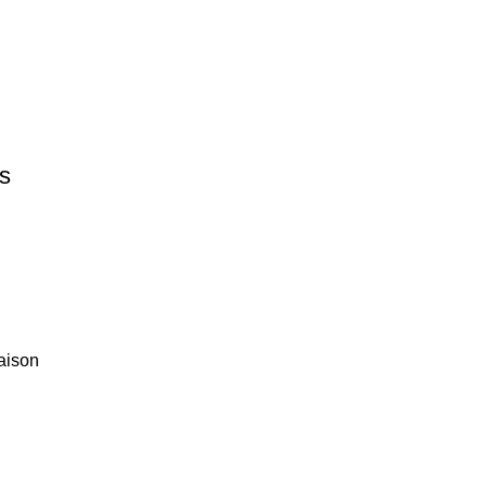
ps
aison