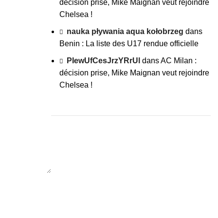
décision prise, Mike Maignan veut rejoindre
Chelsea !
nauka pływania aqua kołobrzeg
dans
Benin : La liste des U17 rendue officielle
PIewUfCesJrzYRrUl
dans
AC Milan :
décision prise, Mike Maignan veut rejoindre
Chelsea !