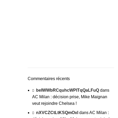
Commentaires récents
beIWWbRCquhcWPITqQaLFuQ
dans
AC Milan : décision prise, Mike Maignan
veut rejoindre Chelsea !
nXVCZCtLtKSQmOxI
dans
AC Milan :