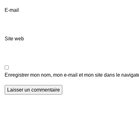
E-mail
Site web
Enregistrer mon nom, mon e-mail et mon site dans le naviga
Actualités Foot
Z
Nous explorons les terrains de football du
o