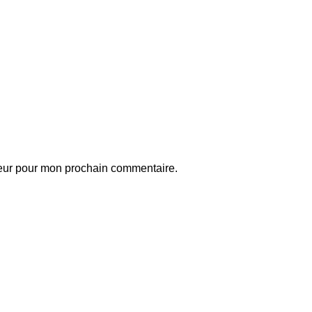
teur pour mon prochain commentaire.
ball
Articles match récents
idane : « J’ai passé ces quatre
Mercato: le Paris
u cinq années à attendre ce
FC s’attaque à