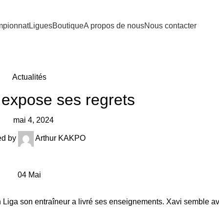
pionnat
Ligues
Boutique
A propos de nous
Nous contacter
Actualités
i expose ses regrets
mai 4, 2024
ed by
Arthur KAKPO
04
Mai
en Liga son entraîneur a livré ses enseignements. Xavi semble 