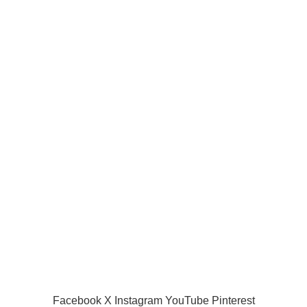
Clubs
Joueurs de la ligue pro
Joueur internationaux
Liens utiles
Acceuil
Boutique
Panier d’âchat
My account
A propos de nous
Nous contacter
Conditions d’utilisation
Global Football Bénin
2024 . Plongez dans l'actualité en temps réel
Facebook
X
Instagram
YouTube
Pinterest