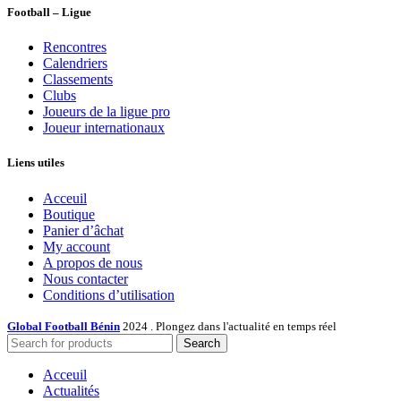
Football – Ligue
Rencontres
Calendriers
Classements
Clubs
Joueurs de la ligue pro
Joueur internationaux
Liens utiles
Acceuil
Boutique
Panier d’âchat
My account
A propos de nous
Nous contacter
Conditions d’utilisation
Global Football Bénin
2024 . Plongez dans l'actualité en temps réel
Search
Acceuil
Actualités