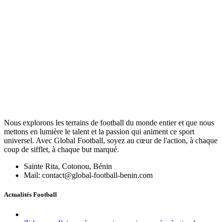
Nous explorons les terrains de football du monde entier et que nous
mettons en lumière le talent et la passion qui animent ce sport
universel. Avec Global Football, soyez au cœur de l'action, à chaque
coup de sifflet, à chaque but marqué.
Sainte Rita, Cotonou, Bénin
Mail: contact@global-football-benin.com
Actualités Football