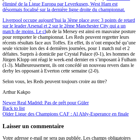
éliminé de la Ligue Europa par Leverkusen, West Ham est
désormais focalisé sur la dernière ligne droite du championnat.
Liverpool occupe aujourd’hui la 3ème place avec 3 points de retard
sur le leader Arsenal et 2 sur le 2ème Manchester City qui a un
match de moins. Le cl
ub de la Mersey est ainsi en mauvaise posture
pour remporter le championnat. Les Reds peuvent regretter leurs
récents résultats face aux Toffes. En effet, ils n’ont empoché qu’une
seule victoire lors des 4 dernières journées, pour 1 match nul et 2
défaites. Surpris à domicile par Crystal Palace (0-1), les hommes de
Jürgen Klopp ont réagi le week-end dernier en s’imposant à Fulham
(1-3). Malheureusement, ils ont concédé un nouveau revers dans le
derby les opposant à Everton cette semaine (2-0).
Selon vous, les Reds peuvent toujours croire au titre?
Arthur Kakpo
Newer
Real Madrid: Pas de prêt pour Güler
Back to list
Older
Ligue des Champions CAF : Al Ahly-Esperance en finale
Laisser un commentaire
Votre adresse e-mail ne sera pas publiée.
Les champs obligatoires