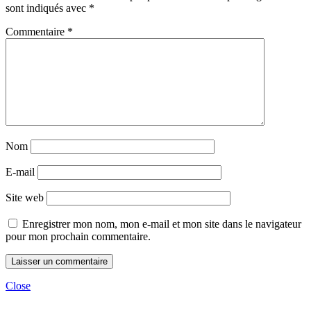
sont indiqués avec
*
Commentaire
*
Nom
E-mail
Site web
Enregistrer mon nom, mon e-mail et mon site dans le navigateur
pour mon prochain commentaire.
Close