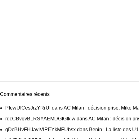
Commentaires récents
PIewUfCesJrzYRrUl
dans
AC Milan : décision prise, Mike M
rdcCBvqvBLRSYAEMDGIGfkiw
dans
AC Milan : décision pr
qDcBHvFHJavlVlPEYkMFUbsx
dans
Benin : La liste des U1