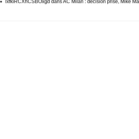
lxfkiRCXhCSBOxgd
dans
AC Milan : décision prise, Mike Ma