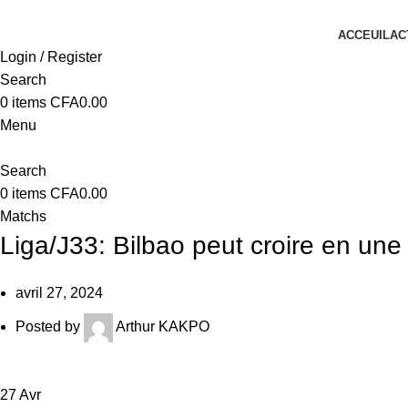
ACCEUIL
AC
Login / Register
Search
0
items
CFA
0.00
Menu
Search
0
items
CFA
0.00
Matchs
Liga/J33: Bilbao peut croire en un
avril 27, 2024
Posted by
Arthur KAKPO
27
Avr