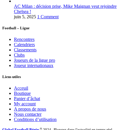
AC Milan : décision prise, Mike Maignan veut rejoindre
Chelsea !
juin 5, 2025
1 Comment
Football – Ligue
Rencontres
Calendriers
Classements
Clubs
Joueurs de la ligue pro
Joueur internationaux
Liens utiles
Acceuil
Boutique
Panier d’âchat
My account
A propos de nous
Nous contacter
Conditions d’utilisation
Global Football Bénin
2024 . Plongez dans l'actualité en temps réel