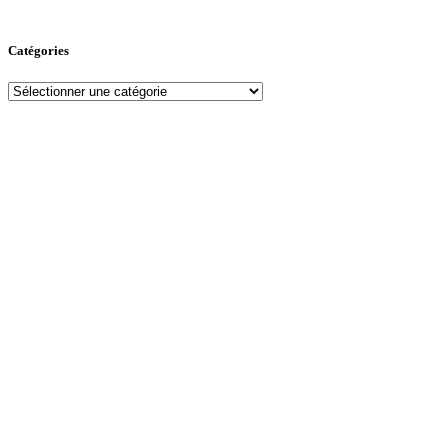
Catégories
Catégories