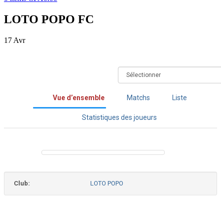
LOTO POPO FC
17
Avr
Vue d’ensemble
Matchs
Liste
Statistiques des joueurs
Club:
LOTO POPO