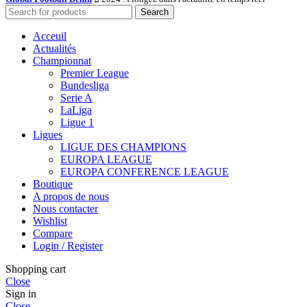
Search
Acceuil
Actualités
Championnat
Premier League
Bundesliga
Serie A
LaLiga
Ligue 1
Ligues
LIGUE DES CHAMPIONS
EUROPA LEAGUE
EUROPA CONFERENCE LEAGUE
Boutique
A propos de nous
Nous contacter
Wishlist
Compare
Login / Register
Shopping cart
Close
Sign in
Close