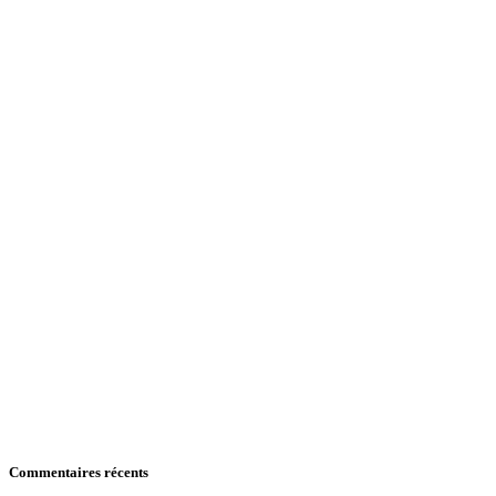
Commentaires récents