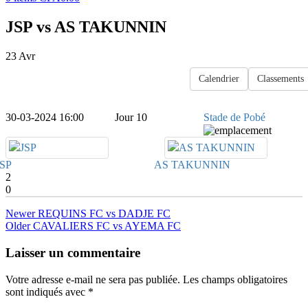
JSP vs AS TAKUNNIN
23
Avr
Calendrier
Classements
30-03-2024 16:00
Jour 10
Stade de Pobé
JSP
AS TAKUNNIN
2
0
Newer
REQUINS FC vs DADJE FC
Older
CAVALIERS FC vs AYEMA FC
Laisser un commentaire
Votre adresse e-mail ne sera pas publiée.
Les champs obligatoires
sont indiqués avec
*