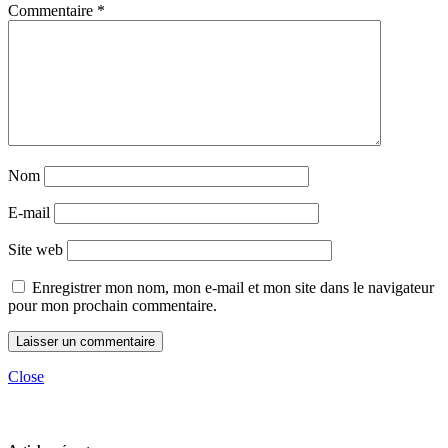
Commentaire
*
Nom
E-mail
Site web
Enregistrer mon nom, mon e-mail et mon site dans le navigateur
pour mon prochain commentaire.
Close