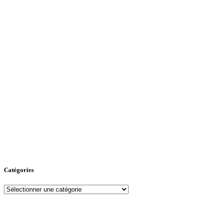
Catégories
Catégories