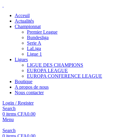
Acceuil
Actualités
Championnat
Premier League
Bundesliga
Serie A
LaLiga
Ligue 1
Ligues
LIGUE DES CHAMPIONS
EUROPA LEAGUE
EUROPA CONFERENCE LEAGUE
Boutique
A propos de nous
Nous contacter
Login / Register
Search
0
items
CFA
0.00
Menu
Search
0
items
CFA
0.00