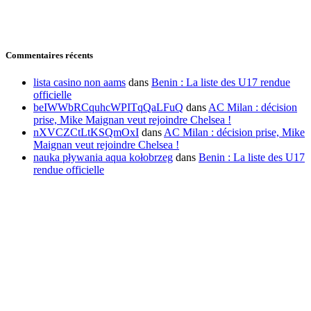
Commentaires récents
lista casino non aams
dans
Benin : La liste des U17 rendue
officielle
beIWWbRCquhcWPITqQaLFuQ
dans
AC Milan : décision
prise, Mike Maignan veut rejoindre Chelsea !
nXVCZCtLtKSQmOxI
dans
AC Milan : décision prise, Mike
Maignan veut rejoindre Chelsea !
nauka pływania aqua kołobrzeg
dans
Benin : La liste des U17
rendue officielle