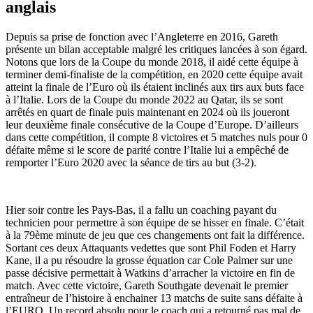
anglais
Depuis sa prise de fonction avec l’Angleterre en 2016, Gareth
présente un bilan acceptable malgré les critiques lancées à son égard.
Notons que lors de la Coupe du monde 2018, il aidé cette équipe à
terminer demi-finaliste de la compétition, en 2020 cette équipe avait
atteint la finale de l’Euro où ils étaient inclinés aux tirs aux buts face
à l’Italie. Lors de la Coupe du monde 2022 au Qatar, ils se sont
arrêtés en quart de finale puis maintenant en 2024 où ils joueront
leur deuxième finale consécutive de la Coupe d’Europe. D’ailleurs
dans cette compétition, il compte 8 victoires et 5 matches nuls pour 0
défaite même si le score de parité contre l’Italie lui a empêché de
remporter l’Euro 2020 avec la séance de tirs au but (3-2).
Hier soir contre les Pays-Bas, il a fallu un coaching payant du
technicien pour permettre à son équipe de se hisser en finale. C’était
à la 79ème minute de jeu que ces changements ont fait la différence.
Sortant ces deux Attaquants vedettes que sont Phil Foden et Harry
Kane, il a pu résoudre la grosse équation car Cole Palmer sur une
passe décisive permettait à Watkins d’arracher la victoire en fin de
match. Avec cette victoire, Gareth Southgate devenait le premier
entraîneur de l’histoire à enchainer 13 matchs de suite sans défaite à
l’EURO. Un record absolu pour le coach qui a retourné pas mal de