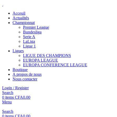
Acceuil
Actualités
Championnat
Premier League
Bundesliga
Serie A
LaLiga
Ligue 1
Ligues
LIGUE DES CHAMPIONS
EUROPA LEAGUE
EUROPA CONFERENCE LEAGUE
Boutique
A propos de nous
Nous contacter
Login / Register
Search
0
items
CFA
0.00
Menu
Search
0
items
CFA
0.00