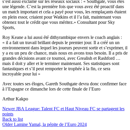
s’est aussi exclamé sur les réseaux sociaux : « Southgate, vous êtes
une légende. C’est la première fois que vous avez été proactif dans
un match important et cela a payé pour vous, les remplaçants étaient
en plein essor, criaient pour Watkins et il l’a fait, maintenant vous
obtenez tout le crédit que vous méritez.» Consultant pour Sky
Sports,
Roy Keane a lui aussi été dithyrambique envers le coach anglais :
« il a fait un travail brillant depuis le premier jour. Il a créé un un
environnement dans lequel les joueurs peuvent sortir et s’exprimer, il
y a eu un peu de chance, mais nous en avons tous besoin. Il a pris de
grandes décisions avant ce tournoi, avec Grealish et Rashford …
mais il doit y aller et le terminer maintenant. Ses statistiques sont
fantastiques et s’il peut remporter le trophée à la fin, ce sera
incroyable pour lui »
Avec toutes ses éloges, Gareth Southgate devra donc confirmer face
à l’Espagne ce dimanche lors de cette finale de l’Euro
Arthur Kakpo
Newer
JBA League: Talent FC et Haut Niveau FC se partagent les
points
Back to list
Older
Lamine Yamal, la pépite de l’Euro 2024