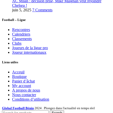
AC Milan : décision prise, Mike Maignan veut rejoindre
Chelsea !
juin 5, 2025
7 Comments
Football – Ligue
Rencontres
Calendriers
Classements
Clubs
Joueurs de la ligue pro
Joueur internationaux
Liens utiles
Acceuil
Boutique
Panier d’âchat
My account
A propos de nous
Nous contacter
Conditions d’utilisation
Global Football Bénin
2024 . Plongez dans l'actualité en temps réel
Search