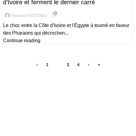
d’Ivoire et ferment le dernier carré
0
Paterne GOUDOU
Le choc entre la Côte d'Ivoire et l'Égypte à tourné en faveur
des Pharaons qui décrochen...
Continue reading
‹
1
2
3
4
›
»
Nous explorons les terrains de football du monde entier et
que nous mettons en lumière le talent et la passion qui
animent ce sport universel. Avec Global Football, soyez au
cœur de l'action, à chaque coup de sifflet, à chaque but
marqué.