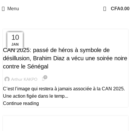
Menu
CFA
0.00
19
19
19
19
18
17
15
14
14
10
CAN 2025
JAN
JAN
JAN
JAN
JAN
JAN
JAN
JAN
JAN
JAN
CAN 2025: passé de héros à symbole de
désillusion, Brahim Diaz a vécu une soirée noire
contre le Sénégal
0
Arthur KAKPO
C’est l’image qui restera à jamais associée à la CAN 2025.
Une action figée dans le temp...
Continue reading
CAN 2025