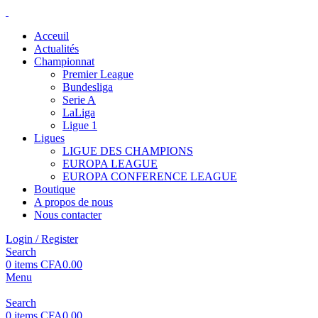
Acceuil
Actualités
Championnat
Premier League
Bundesliga
Serie A
LaLiga
Ligue 1
Ligues
LIGUE DES CHAMPIONS
EUROPA LEAGUE
EUROPA CONFERENCE LEAGUE
Boutique
A propos de nous
Nous contacter
Login / Register
Search
0
items
CFA
0.00
Menu
Search
0
items
CFA
0.00