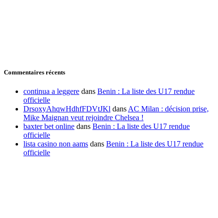
Commentaires récents
continua a leggere
dans
Benin : La liste des U17 rendue
officielle
DrsoxyAhqwHdhfFDVtJKl
dans
AC Milan : décision prise,
Mike Maignan veut rejoindre Chelsea !
baxter bet online
dans
Benin : La liste des U17 rendue
officielle
lista casino non aams
dans
Benin : La liste des U17 rendue
officielle