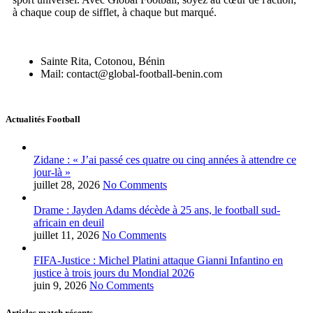
à chaque coup de sifflet, à chaque but marqué.
Sainte Rita, Cotonou, Bénin
Mail: contact@global-football-benin.com
Actualités Football
Zidane : « J’ai passé ces quatre ou cinq années à attendre ce
jour-là »
juillet 28, 2026
No Comments
Drame : Jayden Adams décède à 25 ans, le football sud-
africain en deuil
juillet 11, 2026
No Comments
FIFA-Justice : Michel Platini attaque Gianni Infantino en
justice à trois jours du Mondial 2026
juin 9, 2026
No Comments
Articles match récents