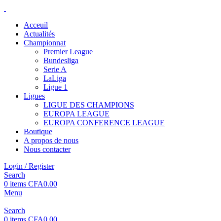
Acceuil
Actualités
Championnat
Premier League
Bundesliga
Serie A
LaLiga
Ligue 1
Ligues
LIGUE DES CHAMPIONS
EUROPA LEAGUE
EUROPA CONFERENCE LEAGUE
Boutique
A propos de nous
Nous contacter
Login / Register
Search
0
items
CFA
0.00
Menu
Search
0
items
CFA
0.00