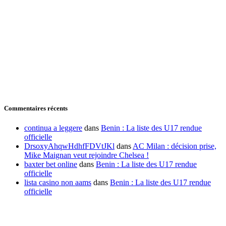
Commentaires récents
continua a leggere
dans
Benin : La liste des U17 rendue
officielle
DrsoxyAhqwHdhfFDVtJKl
dans
AC Milan : décision prise,
Mike Maignan veut rejoindre Chelsea !
baxter bet online
dans
Benin : La liste des U17 rendue
officielle
lista casino non aams
dans
Benin : La liste des U17 rendue
officielle