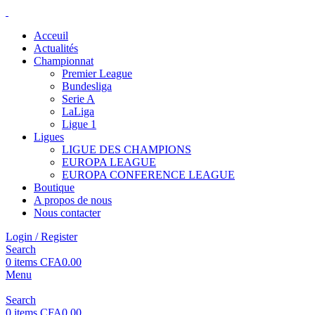
Acceuil
Actualités
Championnat
Premier League
Bundesliga
Serie A
LaLiga
Ligue 1
Ligues
LIGUE DES CHAMPIONS
EUROPA LEAGUE
EUROPA CONFERENCE LEAGUE
Boutique
A propos de nous
Nous contacter
Login / Register
Search
0
items
CFA
0.00
Menu
Search
0
items
CFA
0.00