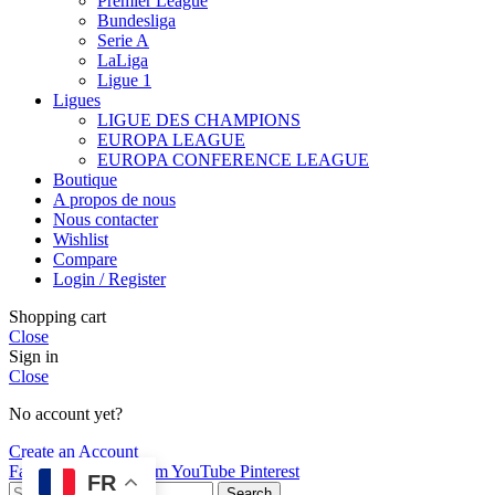
Premier League
Bundesliga
Serie A
LaLiga
Ligue 1
Ligues
LIGUE DES CHAMPIONS
EUROPA LEAGUE
EUROPA CONFERENCE LEAGUE
Boutique
A propos de nous
Nous contacter
Wishlist
Compare
Login / Register
Shopping cart
Close
Sign in
Close
No account yet?
Create an Account
Facebook
X
Instagram
YouTube
Pinterest
FR
Search