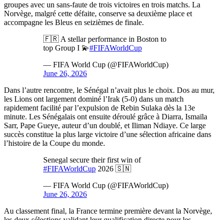
groupes avec un sans-faute de trois victoires en trois matchs. La
Norvège, malgré cette défaite, conserve sa deuxième place et
accompagne les Bleus en seizièmes de finale.
🇫🇷 A stellar performance in Boston to
top Group I 💫
#FIFAWorldCup
— FIFA World Cup (@FIFAWorldCup)
June 26, 2026
Dans l’autre rencontre, le Sénégal n’avait plus le choix. Dos au mur,
les Lions ont largement dominé l’Irak (5-0) dans un match
rapidement facilité par l’expulsion de Rebin Sulaka dès la 13e
minute. Les Sénégalais ont ensuite déroulé grâce à Diarra, Ismaïla
Sarr, Pape Gueye, auteur d’un doublé, et Iliman Ndiaye. Ce large
succès constitue la plus large victoire d’une sélection africaine dans
l’histoire de la Coupe du monde.
Senegal secure their first win of
#FIFAWorldCup
2026 🇸🇳
— FIFA World Cup (@FIFAWorldCup)
June 26, 2026
Au classement final, la France termine première devant la Norvège,
les deux sélections validant leur qualification directe pour les