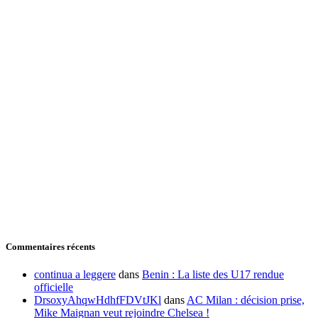
Commentaires récents
continua a leggere
dans
Benin : La liste des U17 rendue
officielle
DrsoxyAhqwHdhfFDVtJKl
dans
AC Milan : décision prise,
Mike Maignan veut rejoindre Chelsea !