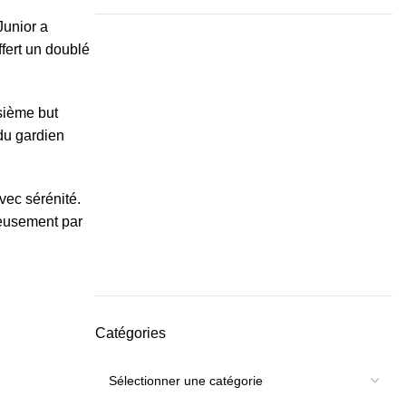
Junior a
ffert un doublé
sième but
du gardien
avec sérénité.
reusement par
Catégories
Catégories