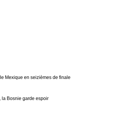
le Mexique en seizièmes de finale
, la Bosnie garde espoir
ball
Articles match récents