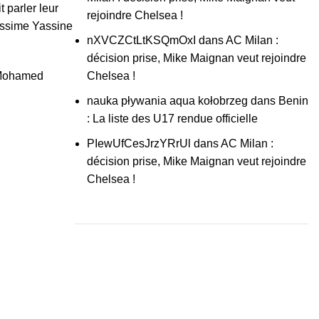
 parler leur
rejoindre Chelsea !
Gessime Yassine
nXVCZCtLtKSQmOxI
dans
AC Milan :
décision prise, Mike Maignan veut rejoindre
e Mohamed
Chelsea !
nauka pływania aqua kołobrzeg
dans
Benin
: La liste des U17 rendue officielle
PIewUfCesJrzYRrUl
dans
AC Milan :
décision prise, Mike Maignan veut rejoindre
Chelsea !