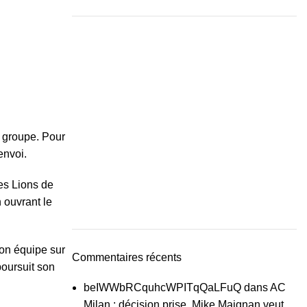
u groupe. Pour
envoi.
les Lions de
 ouvrant le
son équipe sur
Commentaires récents
poursuit son
beIWWbRCquhcWPITqQaLFuQ
dans
AC
Milan : décision prise, Mike Maignan veut