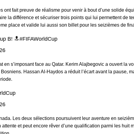
s ont fait preuve de réalisme pour venir à bout d’une solide équ
e la différence et sécuriser trois points qui lui permettent de te
place et valide lui aussi son billet pour les seizièmes de fina
up B! 🔝
#FIFAWorldCup
026
at en s’imposant face au Qatar. Kerim Alajbegovic a ouvert la vo
 Bosniens. Hassan Al-Haydos a réduit l’écart avant la pause, m
riode.
rldCup
026
nada. Les deux sélections poursuivent leur aventure en seizièm
ttente et peut encore rêver d’une qualification parmi les huit m
ition.