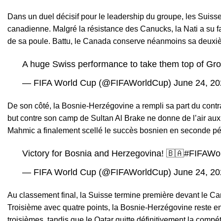
Dans un duel décisif pour le leadership du groupe, les Suisse
canadienne. Malgré la résistance des Canucks, la Nati a su fair
de sa poule. Battu, le Canada conserve néanmoins sa deuxième 
A huge Swiss performance to take them top of Gro
— FIFA World Cup (@FIFAWorldCup)
June 24, 2
De son côté, la Bosnie-Herzégovine a rempli sa part du contr
but contre son camp de Sultan Al Brake ne donne de l’air aux
Mahmic a finalement scellé le succès bosnien en seconde pé
Victory for Bosnia and Herzegovina! 🇧🇦
#FIFAWo
— FIFA World Cup (@FIFAWorldCup)
June 24, 2
Au classement final, la Suisse termine première devant le Ca
Troisième avec quatre points, la Bosnie-Herzégovine reste en a
troisièmes, tandis que le Qatar quitte définitivement la compét