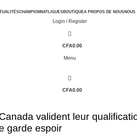
TUALITÉS
CHAMPIONNAT
LIGUES
BOUTIQUE
A PROPOS DE NOUS
NOUS
Login / Register
CFA
0.00
Menu
CFA
0.00
OUPE DU MONDE 2026
anada valident leur qualificatio
e garde espoir