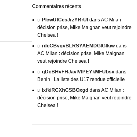
Commentaires récents
PIewUfCesJrzYRrUl
dans
AC Milan :
décision prise, Mike Maignan veut rejoindre
Chelsea !
rdcCBvqvBLRSYAEMDGIGfkiw
dans
AC Milan : décision prise, Mike Maignan
veut rejoindre Chelsea !
qDcBHvFHJavlVlPEYkMFUbsx
dans
Benin : La liste des U17 rendue officielle
lxfkiRCXhCSBOxgd
dans
AC Milan :
décision prise, Mike Maignan veut rejoindre
Chelsea !