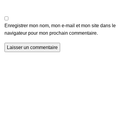
Enregistrer mon nom, mon e-mail et mon site dans le
navigateur pour mon prochain commentaire.
Nous explorons les terrains de football du monde entier
et que nous mettons en lumière le talent et la passion
qui animent ce sport universel. Avec Global Football,
soyez au cœur de l'action, à chaque coup de sifflet, à
chaque but marqué.
Sainte Rita, Cotonou, Bénin