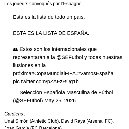
Les joueurs convoqués par l’Espagne
Esta es la lista de todo un país.
ESTA ES LA LISTA DE ESPAÑA.
👥 Estos son los internacionales que
representarán a la
@SEFutbol
y todas nuestras
ilusiones en la
próxima
#CopaMundialFIFA
.
#VamosEspaña
pic.twitter.com/pZAFzRUg1b
— Selección Española Masculina de Fútbol
(@SEFutbol)
May 25, 2026
Gardiens :
Unai Simón (Athletic Club), David Raya (Arsenal FC),
Joan García (FC Barcelona)