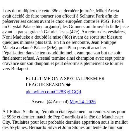
Lors du multiplex de cette 38e et dernière journée, Mikel Arteta
avait décidé de faire tourner son effectif à Selhurst Park afin de
préserver ses cadres avant le choc européen contre le PSG. Face à
un Crystal Palace bien organisé, les Gunners ont trouvé la faille juste
avant la pause grâce à Gabriel Jesus (42e). Au retour des vestiaires,
Noni Madueke a doublé la mise (48e) avant de sortir sur blessure
quelques minutes plus tard. En fin de rencontre, Jean-Philippe
Mateta a relancé Palace (89e), puis Pino pensait arracher
l’égalisation dans le temps additionnel, avant que son but ne soit
finalement refusé. Arsenal termine ainsi champion avec sept points
d’avance sur son dauphin et peut désormais pleinement se tourner
vers Budapest.
FULL-TIME ON A SPECIAL PREMIER
LEAGUE SEASON ❤️
pic.twitter.com/Cl28KgPGQd
— Arsenal (@Arsenal)
May 24, 2026
À l’Etihad Stadium, l’émotion était également au rendez-vous pour
le 593e et dernier match de Pep Guardiola à la tête de Manchester
City. Titulaires pour leur probable dernière apparition sous le maillot
des Skyblues, Bernardo Silva et John Stones ont tenté de finir sur