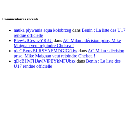
Commentaires récents
nauka pływania aqua kołobrzeg
dans
Benin : La liste des U17
rendue officielle
PIewUfCesJrzYRrUl
dans
AC Milan : décision prise, Mike
Maignan veut rejoindre Chelsea !
rdcCBvqvBLRSYAEMDGIGfkiw
dans
AC Milan : décision
prise, Mike Maignan veut rejoindre Chelsea !
qDcBHvFHJavlVlPEYkMFUbsx
dans
Benin : La liste des
U17 rendue officielle