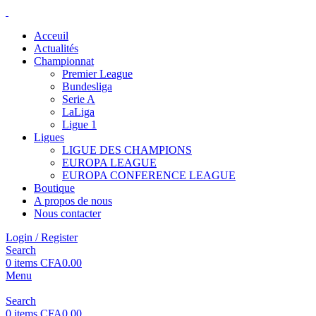
Acceuil
Actualités
Championnat
Premier League
Bundesliga
Serie A
LaLiga
Ligue 1
Ligues
LIGUE DES CHAMPIONS
EUROPA LEAGUE
EUROPA CONFERENCE LEAGUE
Boutique
A propos de nous
Nous contacter
Login / Register
Search
0
items
CFA
0.00
Menu
Search
0
items
CFA
0.00