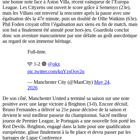
une bonne note face à Aston Villa, récent vainqueur de l’Europa
League. Les Cityzens ont ouvert le score grâce à Semenyo (23e),
mais les Villans ont renversé la rencontre après la pause avec une
égalisation dès la 47e minute, puis un doublé de Ollie Watkins (63e).
Phil Foden croyait offrir l’égalisation aux siens en fin de match, mais
son but a finalement été annulé pour hors-jeu. Guardiola conclut
donc son aventure mancunienne par une défaite au goût anecdotique
au regard de son immense héritage.
Full-time.
🩵 1-2 🟣
@okx
pic.twitter.com/kqYzsOov2q
— Manchester City (@ManCity)
May 24,
2026
De son côté, Manchester United a terminé sa saison sur une note
positive avec une large victoire à Brighton (3-0). Encore décisif,
Bruno Fernandes a délivré sa 21e passe décisive de la saison et
devient le seul meilleur passeur du championnat. Sacré meilleur
joueur de Premier League, le Portugais a une nouvelle fois porté les
Red Devils. Brighton, engagé dans la lutte pour une qualification
européenne, glisse finalement à la 8e place et devra passer par les
barrages de Ligue Conference