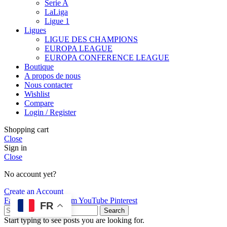
Serie A
LaLiga
Ligue 1
Ligues
LIGUE DES CHAMPIONS
EUROPA LEAGUE
EUROPA CONFERENCE LEAGUE
Boutique
A propos de nous
Nous contacter
Wishlist
Compare
Login / Register
Shopping cart
Close
Sign in
Close
No account yet?
Create an Account
Facebook
X
Instagram
YouTube
Pinterest
FR
Search
Start typing to see posts you are looking for.