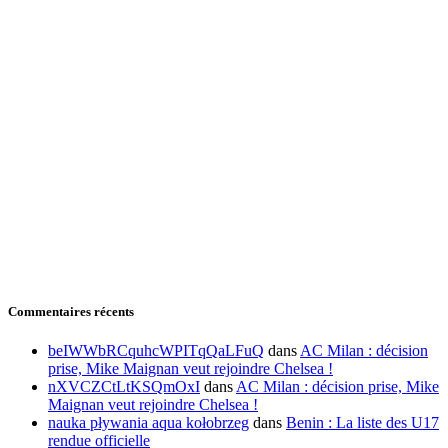
Commentaires récents
beIWWbRCquhcWPITqQaLFuQ
dans
AC Milan : décision
prise, Mike Maignan veut rejoindre Chelsea !
nXVCZCtLtKSQmOxI
dans
AC Milan : décision prise, Mike
Maignan veut rejoindre Chelsea !
nauka pływania aqua kołobrzeg
dans
Benin : La liste des U17
rendue officielle