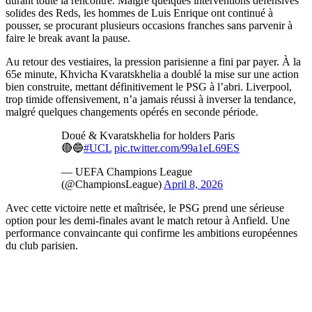
durant toute la rencontre. Malgré quelques interventions défensives
solides des Reds, les hommes de Luis Enrique ont continué à
pousser, se procurant plusieurs occasions franches sans parvenir à
faire le break avant la pause.
Au retour des vestiaires, la pression parisienne a fini par payer. À la
65e minute, Khvicha Kvaratskhelia a doublé la mise sur une action
bien construite, mettant définitivement le PSG à l’abri. Liverpool,
trop timide offensivement, n’a jamais réussi à inverser la tendance,
malgré quelques changements opérés en seconde période.
Doué & Kvaratskhelia for holders Paris
🔴🔵
#UCL
pic.twitter.com/99a1eL69ES
— UEFA Champions League
(@ChampionsLeague)
April 8, 2026
Avec cette victoire nette et maîtrisée, le PSG prend une sérieuse
option pour les demi-finales avant le match retour à Anfield. Une
performance convaincante qui confirme les ambitions européennes
du club parisien.