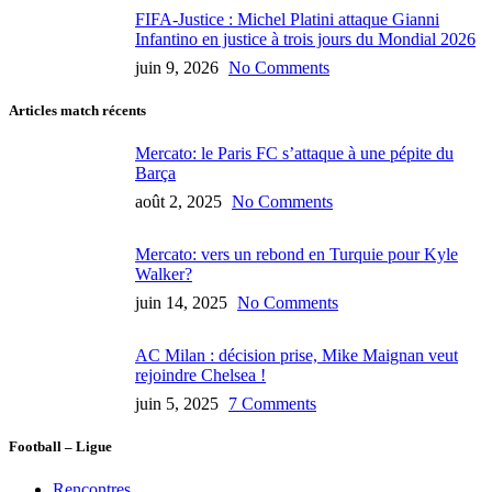
FIFA-Justice : Michel Platini attaque Gianni
Infantino en justice à trois jours du Mondial 2026
juin 9, 2026
No Comments
Articles match récents
Mercato: le Paris FC s’attaque à une pépite du
Barça
août 2, 2025
No Comments
Mercato: vers un rebond en Turquie pour Kyle
Walker?
juin 14, 2025
No Comments
AC Milan : décision prise, Mike Maignan veut
rejoindre Chelsea !
juin 5, 2025
7 Comments
Football – Ligue
Rencontres