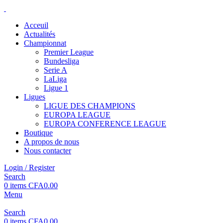
Acceuil
Actualités
Championnat
Premier League
Bundesliga
Serie A
LaLiga
Ligue 1
Ligues
LIGUE DES CHAMPIONS
EUROPA LEAGUE
EUROPA CONFERENCE LEAGUE
Boutique
A propos de nous
Nous contacter
Login / Register
Search
0
items
CFA
0.00
Menu
Search
0
items
CFA
0.00