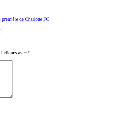
e première de Charlotte FC
e
t indiqués avec
*