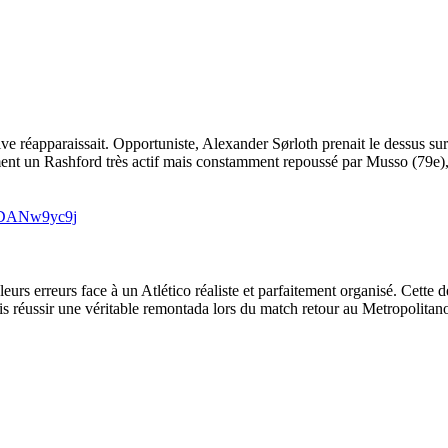
ive réapparaissait. Opportuniste, Alexander Sørloth prenait le dessus su
ment un Rashford très actif mais constamment repoussé par Musso (79e), l
/WDANw9yc9j
 leurs erreurs face à un Atlético réaliste et parfaitement organisé. Cet
is réussir une véritable remontada lors du match retour au Metropolitano