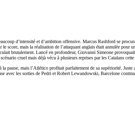
beaucoup d’intensité et d’ambition offensive. Marcus Rashford se procur
 le score, mais la réalisation de l’attaquant anglais était annulée pou
 basculait brutalement. Lancé en profondeur, Giovanni Simeone provoquait 
 scénario cruel mais déjà vécu à plusieurs reprises par les Catalans cette
à la pause, mais l’Atlético profitait parfaitement de sa supériorité. Jus
ause avec les sorties de Pedri et Robert Lewandowski, Barcelone contin