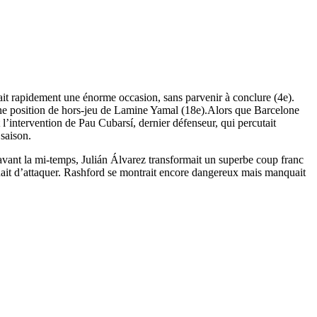
ait rapidement une énorme occasion, sans parvenir à conclure (4e).
r une position de hors-jeu de Lamine Yamal (18e).Alors que Barcelone
l’intervention de Pau Cubarsí, dernier défenseur, qui percutait
 saison.
te avant la mi-temps, Julián Álvarez transformait un superbe coup franc
uait d’attaquer. Rashford se montrait encore dangereux mais manquait