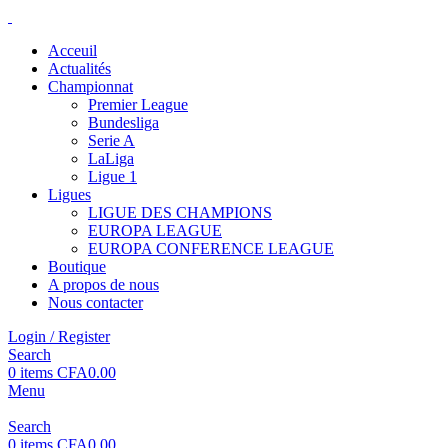
Acceuil
Actualités
Championnat
Premier League
Bundesliga
Serie A
LaLiga
Ligue 1
Ligues
LIGUE DES CHAMPIONS
EUROPA LEAGUE
EUROPA CONFERENCE LEAGUE
Boutique
A propos de nous
Nous contacter
Login / Register
Search
0
items
CFA
0.00
Menu
Search
0
items
CFA
0.00