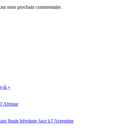
 pour mon prochain commentaire.
r-là »
l’Afrique
ne finale héroïque face à l’Argentine