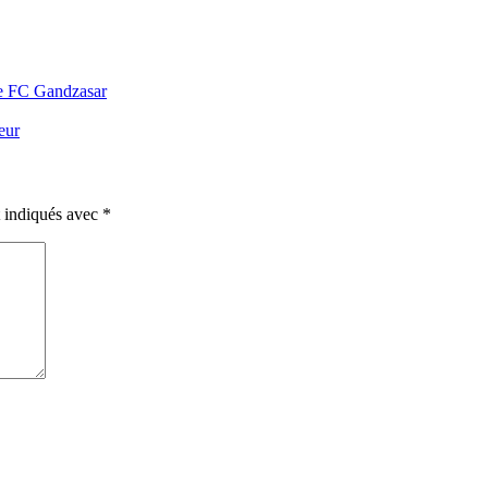
le FC Gandzasar
eur
t indiqués avec
*