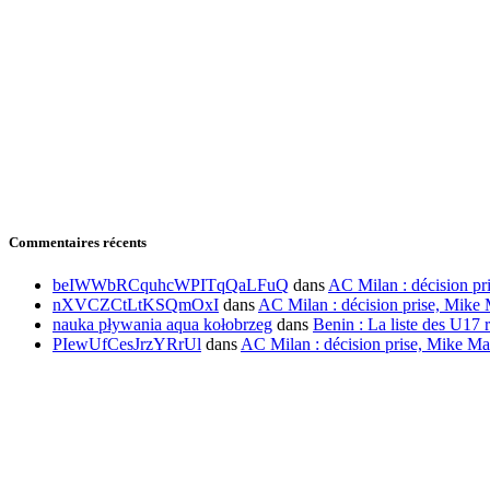
Commentaires récents
beIWWbRCquhcWPITqQaLFuQ
dans
AC Milan : décision pr
nXVCZCtLtKSQmOxI
dans
AC Milan : décision prise, Mike 
nauka pływania aqua kołobrzeg
dans
Benin : La liste des U17 r
PIewUfCesJrzYRrUl
dans
AC Milan : décision prise, Mike Ma