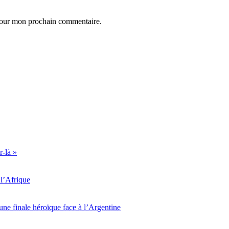
 pour mon prochain commentaire.
r-là »
l’Afrique
ne finale héroïque face à l’Argentine