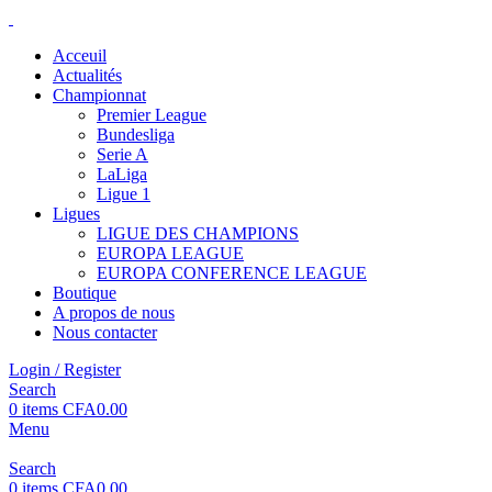
Acceuil
Actualités
Championnat
Premier League
Bundesliga
Serie A
LaLiga
Ligue 1
Ligues
LIGUE DES CHAMPIONS
EUROPA LEAGUE
EUROPA CONFERENCE LEAGUE
Boutique
A propos de nous
Nous contacter
Login / Register
Search
0
items
CFA
0.00
Menu
Search
0
items
CFA
0.00