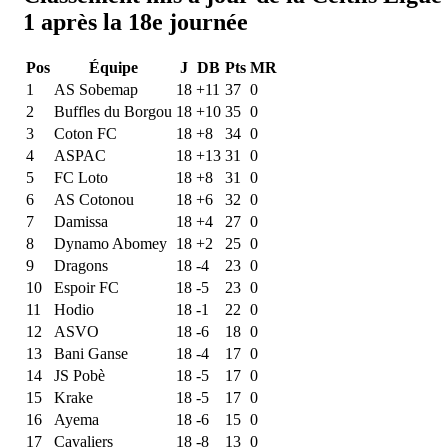
1 après la 18e journée
Pos
Équipe
J
DB
Pts
MR
1
AS Sobemap
18
+11
37
0
2
Buffles du Borgou
18
+10
35
0
3
Coton FC
18
+8
34
0
4
ASPAC
18
+13
31
0
5
FC Loto
18
+8
31
0
6
AS Cotonou
18
+6
32
0
7
Damissa
18
+4
27
0
8
Dynamo Abomey
18
+2
25
0
9
Dragons
18
-4
23
0
10
Espoir FC
18
-5
23
0
11
Hodio
18
-1
22
0
12
ASVO
18
-6
18
0
13
Bani Ganse
18
-4
17
0
14
JS Pobè
18
-5
17
0
15
Krake
18
-5
17
0
16
Ayema
18
-6
15
0
17
Cavaliers
18
-8
13
0