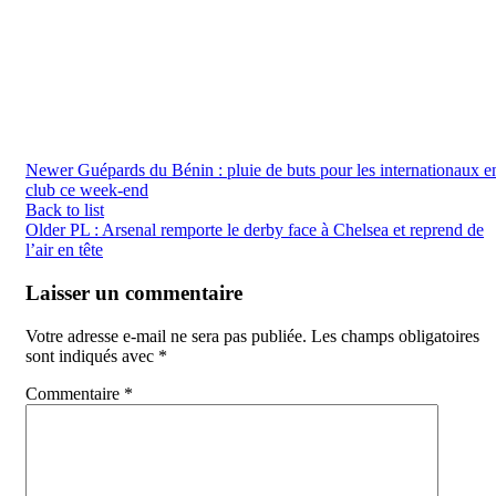
Newer
Guépards du Bénin : pluie de buts pour les internationaux e
club ce week-end
Back to list
Older
PL : Arsenal remporte le derby face à Chelsea et reprend de
l’air en tête
Laisser un commentaire
Votre adresse e-mail ne sera pas publiée.
Les champs obligatoires
sont indiqués avec
*
Commentaire
*