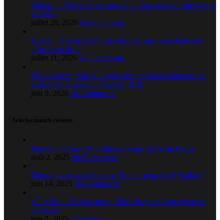
Zidane : « J’ai passé ces quatre ou cinq années à attendre ce
jour-là »
juillet 28, 2026
No Comments
Drame : Jayden Adams décède à 25 ans, le football sud-
africain en deuil
juillet 11, 2026
No Comments
FIFA-Justice : Michel Platini attaque Gianni Infantino en
justice à trois jours du Mondial 2026
juin 9, 2026
No Comments
Articles match récents
Mercato: le Paris FC s’attaque à une pépite du Barça
août 2, 2025
No Comments
Mercato: vers un rebond en Turquie pour Kyle Walker?
juin 14, 2025
No Comments
AC Milan : décision prise, Mike Maignan veut rejoindre
Chelsea !
juin 5, 2025
7 Comments