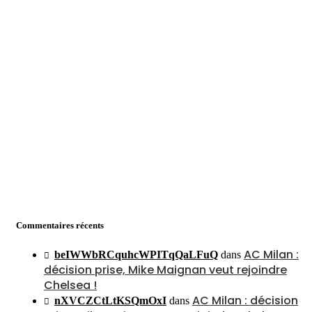
Commentaires récents
AC Milan :
beIWWbRCquhcWPITqQaLFuQ
dans
décision prise, Mike Maignan veut rejoindre
Chelsea !
AC Milan : décision
nXVCZCtLtKSQmOxI
dans