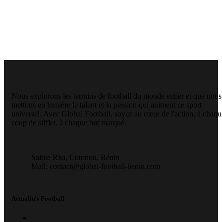
Nous explorons les terrains de football du monde entier et que nous
mettons en lumière le talent et la passion qui animent ce sport
universel. Avec Global Football, soyez au cœur de l'action, à chaqu
coup de sifflet, à chaque but marqué.
Sainte Rita, Cotonou, Bénin
Mail: contact@global-football-benin.com
Actualités Football