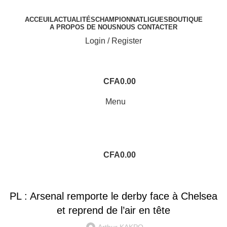
ACCEUIL
ACTUALITÉS
CHAMPIONNAT
LIGUES
BOUTIQUE
A PROPOS DE NOUS
NOUS CONTACTER
Login / Register
CFA
0.00
Menu
CFA
0.00
PREMIER LEAGUE
PL : Arsenal remporte le derby face à Chelsea
et reprend de l’air en tête